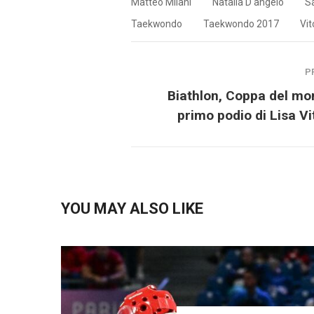
Matteo Milani
Natalia D'angelo
S
Taekwondo
Taekwondo 2017
Vit
P
Biathlon, Coppa del mon
primo podio di Lisa Vi
YOU MAY ALSO LIKE