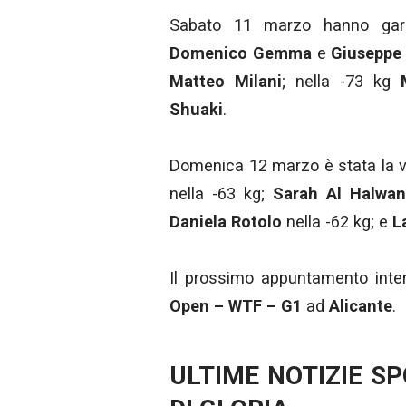
Sabato 11 marzo hanno gare
Domenico Gemma
e
Giuseppe
Matteo Milani
; nella -73 kg
Shuaki
.
Domenica 12 marzo è stata la v
nella -63 kg;
Sarah Al Halwan
Daniela Rotolo
nella -62 kg; e
L
Il prossimo appuntamento inte
Open – WTF – G1
ad
Alicante
.
ULTIME NOTIZIE S