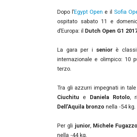
Dopo l’
Egypt Open
e il
Sofia Op
ospitato sabato 11 e domenic
d’Europa: il
Dutch Open G1 201
La gara per i
senior
è classif
internazionale e olimpico: 10 pu
terzo.
Tra gli azzurri impegnati in tal
Ciuchitu
e
Daniela Rotolo
, 
Dell’Aquila bronzo
nella -54 kg.
Per gli
junior
,
Michele Fugazzo
nella -44 kg.