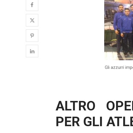
Gli azzurri im
ALTRO OPE
PER GLI ATL