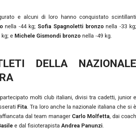
rato e alcuni di loro hanno conquistato scintillant
to
nella -44 kg;
Sofia Spagnoletti bronzo
nella -33 kg
 kg; e
Michele Gismondi bronzo
nella -49 kg.
TLETI DELLA NAZIONAL
ARA
rtecipato molti club italiani, divisi tra cadetti, junior 
esserati
Fita
. Tra loro anche la nazionale italiana che si 
, affiancata dal team manager
Carlo Molfetta
, dai coac
asile
e dal fisioterapista
Andrea Panunzi
.