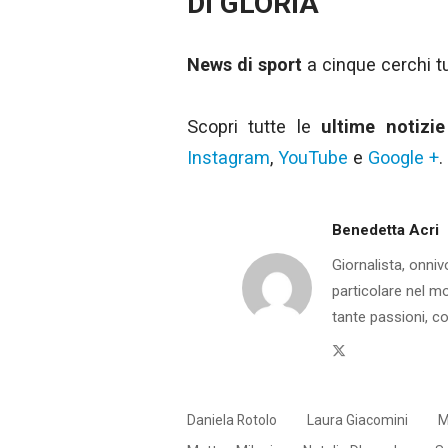
DI GLORIA
News di sport
a cinque cerchi tut
Scopri tutte le
ultime notizie
Instagram
,
YouTube
e
Google +
.
Benedetta Acri
Giornalista, onniv
particolare nel m
tante passioni, co
Twitter
Daniela Rotolo
Laura Giacomini
M