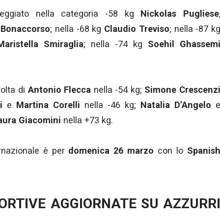
ggiato nella categoria -58 kg
Nickolas Pugliese
 Bonaccorso
; nella -68 kg
Claudio Treviso
; nella -87 k
Maristella Smiraglia
; nella -74 kg
Soehil Ghassem
olta di
Antonio Flecca
nella -54 kg;
Simone Crescenz
i
e
Martina Corelli
nella -46 kg;
Natalia D’Angelo
aura Giacomini
nella +73 kg.
rnazionale è per
domenica 26 marzo
con lo
Spanis
PORTIVE AGGIORNATE SU AZZURR