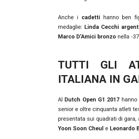
Anche i
cadetti
hanno ben figu
medaglie:
Linda Cecchi argen
Marco D’Amici bronzo
nella -37
TUTTI GLI A
ITALIANA IN G
Al
Dutch Open G1 2017
hanno pa
senior e oltre cinquanta atleti t
presentata sui quadrati di gara
Yoon Soon Cheul
e
Leonardo B