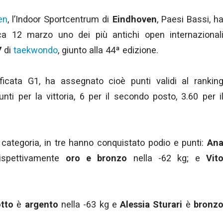
en
, l’Indoor Sportcentrum di
Eindhoven
, Paesi Bassi, h
a 12 marzo uno dei più antichi open internazional
7
di
taekwondo
, giunto alla 44ª edizione.
icata G1, ha assegnato cioè punti validi al rankin
nti per la vittoria, 6 per il secondo posto, 3.60 per i
e categoria, in tre hanno conquistato podio e punti:
An
rispettivamente
oro e bronzo
nella -62 kg; e
Vit
tto
è
argento
nella -63 kg e
Alessia Sturari
è
bronz