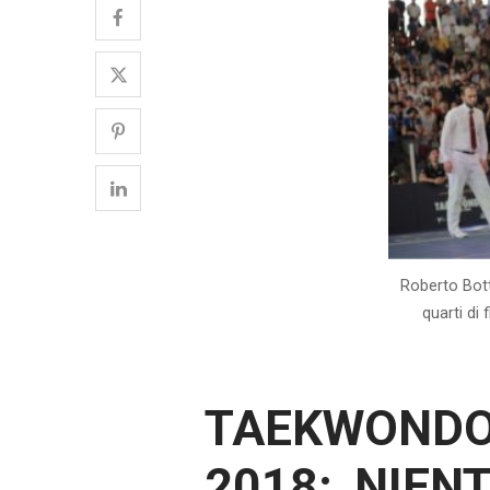
Roberto Bott
quarti di 
TAEKWONDO
2018: NIEN