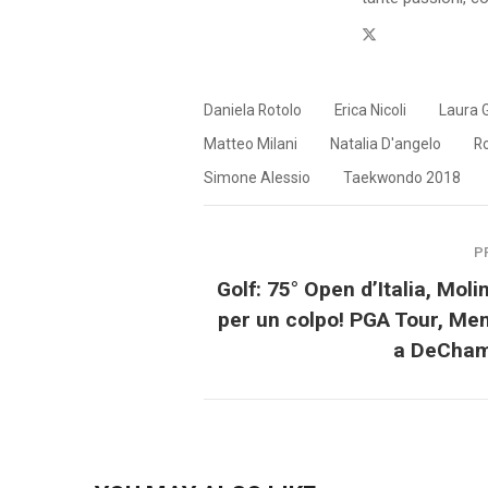
Twitter
Daniela Rotolo
Erica Nicoli
Laura 
Matteo Milani
Natalia D'angelo
R
Simone Alessio
Taekwondo 2018
P
Golf: 75° Open d’Italia, Molin
per un colpo! PGA Tour, Me
a DeCha