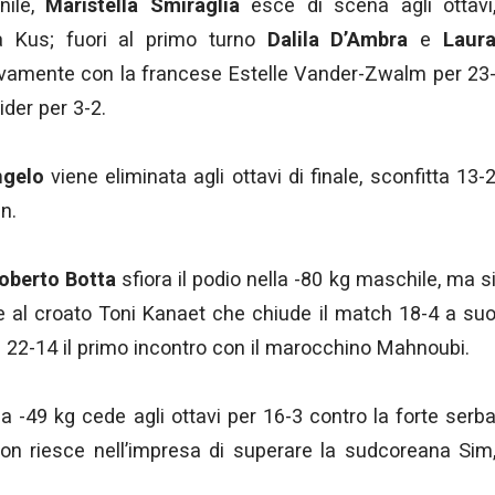
nile,
Maristella Smiraglia
esce di scena agli ottavi
ia Kus; fuori al primo turno
Dalila D’Ambra
e
Laur
tivamente con la francese Estelle Vander-Zwalm per 23
der per 3-2.
ngelo
viene eliminata agli ottavi di finale, sconfitta 13-
n.
oberto Botta
sfiora il podio nella -80 kg maschile, ma s
ale al croato Toni Kanaet che chiude il match 18-4 a su
22-14 il primo incontro con il marocchino Mahnoubi.
a -49 kg cede agli ottavi per 16-3 contro la forte serb
n riesce nell’impresa di superare la sudcoreana Sim