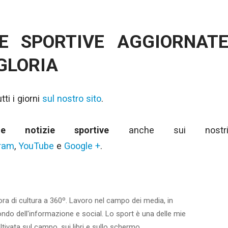
IE SPORTIVE AGGIORNAT
 GLORIA
ti i giorni
sul nostro sito
.
ime notizie sportive
anche sui nostr
gram
,
YouTube
e
Google +
.
ora di cultura a 360º. Lavoro nel campo dei media, in
ondo dell'informazione e social. Lo sport è una delle mie
ltivata sul campo, sui libri e sullo schermo.