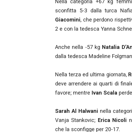
Nella categoria +67 kg femmi
sconfitta 5-3 dalla turca Naf
Giacomini
, che perdono rispet
2 e con la tedesca Yanna Schnei
Anche nella -57 kg
Natalia D’A
dalla tedesca Madeline Folgman
Nella terza ed ultima giornata,
R
deve arrendere ai quarti di fin
favore; mentre
Ivan Scala
perde 
Sarah Al Halwani
nella categori
Vanja Stankovic;
Erica Nicoli
no
che la sconfigge per 20-17.