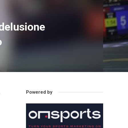
delusione
o
Powered by
o
a