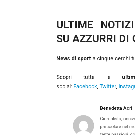
ULTIME NOTIZ
SU AZZURRI DI
News di sport
a cinque cerchi tut
Scopri tutte le
ult
social:
Facebook
,
Twitter
,
Insta
Benedetta Acri
Giornalista, onniv
particolare nel m
tante passioni, co