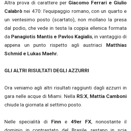
Altra prova di carattere per
Giacomo Ferrari e Giulio
Calabrò
nei 470: l’equipaggio romano, con un quarto e
un ventesimo posto (scartato), non mollano la presa
dal podio, che vede in testa la coppia ellenica formata
da
Panagiotis Mantis e Pavlos Kagialis
, in vantaggio di
appena un punto rispetto agli austriaci
Matthias
Schmid e Lukas Maehr.
GLI ALTRI RISULTATI DEGLI AZZURRI
Ora veniamo agli altri risultati raggiunti dagli azzurri in
gara nelle acque di Miami. Nella
RS:X
,
Mattia Camboni
chiude la giornata al settimo posto.
Nelle specialità di
Finn
e
49er FX
, nonostante il
dominio in contrastato del Brasile, restano in scia