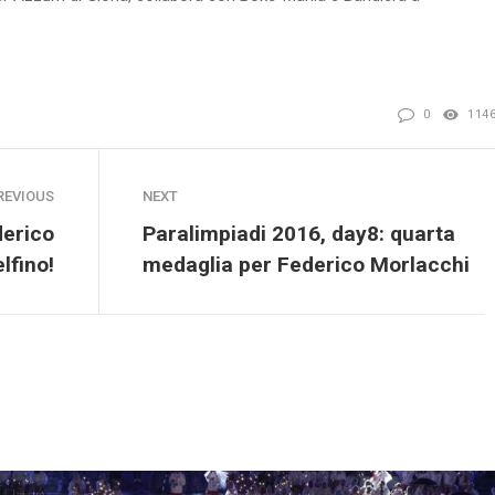
0
114
REVIOUS
NEXT
derico
Paralimpiadi 2016, day8: quarta
lfino!
medaglia per Federico Morlacchi