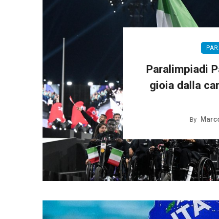
PAR
Paralimpiadi P
gioia dalla ca
Marco
By