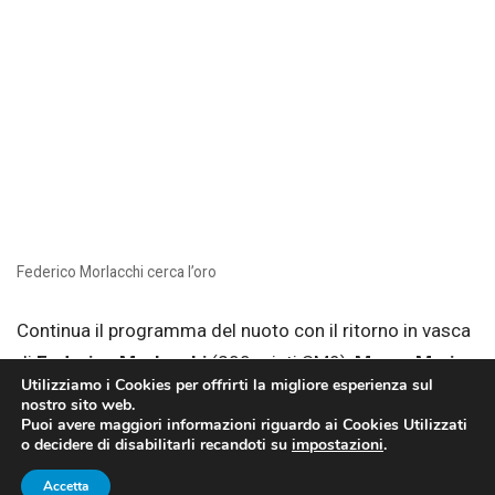
Federico Morlacchi cerca l’oro
Continua il programma del nuoto con il ritorno in vasca
di
Federico Morlacchi
(200 misti SM9),
Marco Maria
Utilizziamo i Cookies per offrirti la migliore esperienza sul
Dolfin
(100 rana SB5),
Andrea Massussi
, ma anche
nostro sito web.
Puoi avere maggiori informazioni riguardo ai Cookies Utilizzati
Xenia Francesca Palazzo
(2000 stile S14),
Giulia
o decidere di disabilitarli recandoti su
impostazioni
.
Ghiretti
(100 rana SB4),
Emanuela Romano
(100 rana
Accetta
SB5) e
Francesca Secci
(200 misti SM9). Batterie alle