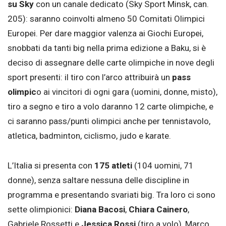
su Sky
con un canale dedicato (Sky Sport Minsk, can.
205): saranno coinvolti almeno 50 Comitati Olimpici
Europei. Per dare maggior valenza ai Giochi Europei,
snobbati da tanti big nella prima edizione a Baku, si è
deciso di assegnare delle carte olimpiche in nove degli
sport presenti: il tiro con l’arco attribuirà un
pass
olimpic
o ai vincitori di ogni gara (uomini, donne, misto),
tiro a segno e tiro a volo daranno 12 carte olimpiche, e
ci saranno pass/punti olimpici anche per tennistavolo,
atletica, badminton, ciclismo, judo e karate.
L’Italia si presenta con
175 atleti
(104 uomini, 71
donne), senza saltare nessuna delle discipline in
programma e presentando svariati big. Tra loro ci sono
sette olimpionici:
Diana Bacosi
,
Chiara Cainero
,
Gabriele Rossetti e
Jessica Rossi
(tiro a volo), Marco