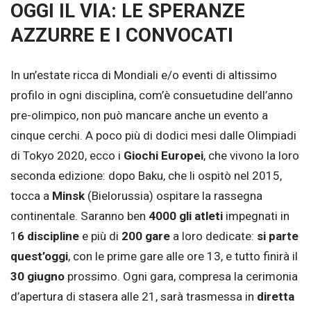
OGGI IL VIA: LE SPERANZE
AZZURRE E I CONVOCATI
In un’estate ricca di Mondiali e/o eventi di altissimo
profilo in ogni disciplina, com’è consuetudine dell’anno
pre-olimpico, non può mancare anche un evento a
cinque cerchi. A poco più di dodici mesi dalle Olimpiadi
di Tokyo 2020, ecco i
Giochi Europei
, che vivono la loro
seconda edizione: dopo Baku, che li ospitò nel 2015,
tocca a
Minsk
(Bielorussia) ospitare la rassegna
continentale. Saranno ben
4000 gli atleti
impegnati in
1
6 discipline
e più di
200 gare
a loro dedicate:
si parte
quest’oggi
, con le prime gare alle ore 13, e tutto finirà il
30 giugno
prossimo. Ogni gara, compresa la cerimonia
d’apertura di stasera alle 21, sarà trasmessa in
diretta