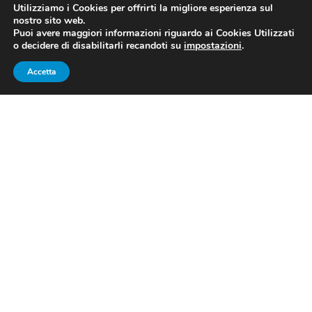
Utilizziamo i Cookies per offrirti la migliore esperienza sul
nostro sito web.
Puoi avere maggiori informazioni riguardo ai Cookies Utilizzati
o decidere di disabilitarli recandoti su
impostazioni
.
Accetta
Il drream team del fioretto femminile, prima dell’inizio dei quarti
contro la Spagna (fonte: pagina Facebook ufficiale
FederScherma)
Il dream team del fioretto
femminile a squadre: gli Europei
di Düsseldorf 2019 in diretta