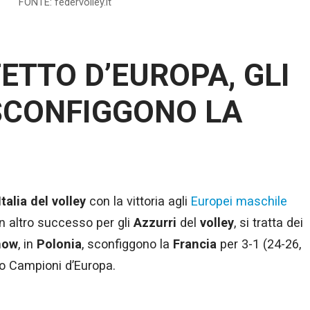
FONTE: federvolley.it
TETTO D’EUROPA, GLI
SCONFIGGONO LA
Italia del volley
con la vittoria agli
Europei maschile
un altro successo per gli
Azzurri
del
volley
, si tratta dei
now
, in
Polonia
, sconfiggono la
Francia
per 3-1 (24-26,
no Campioni d’Europa.