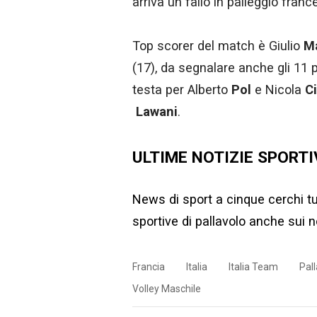
arriva un fallo in palleggio fran
Top scorer del match è Giulio
Ma
(17), da segnalare anche gli 11 
testa per Alberto
Pol
e Nicola
C
Lawani
.
ULTIME NOTIZIE SPORTI
News di sport a cinque cerchi tut
sportive di
pallavolo
anche sui no
Francia
Italia
Italia Team
Pal
Volley Maschile