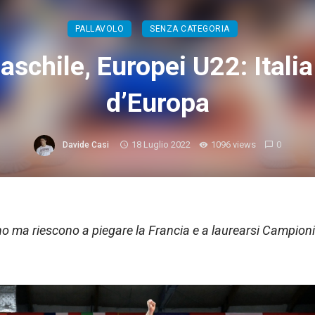
PALLAVOLO
SENZA CATEGORIA
schile, Europei U22: Italia
d’Europa
18 Luglio 2022
1096 views
0
Davide Casi
no ma riescono a piegare la Francia e a laurearsi Campioni