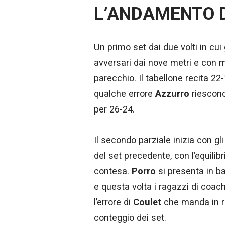
L’ANDAMENTO 
Un primo set dai due volti in cui 
avversari dai nove metri e con mu
parecchio. Il tabellone recita 22-
qualche errore
Azzurro
riescono 
per 26-24.
Il secondo parziale inizia con gl
del set precedente, con l’equilib
contesa.
Porro
si presenta in ba
e questa volta i ragazzi di coac
l’errore di
Coulet
che manda in ret
conteggio dei set.