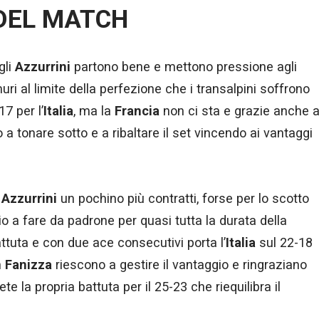
DEL MATCH
gli
Azzurrini
partono bene e mettono pressione agli
ri al limite della perfezione che i transalpini soffrono
17 per l’
Italia
, ma la
Francia
non ci sta e grazie anche 
a tonare sotto e a ribaltare il set vincendo ai vantaggi
i
Azzurrini
un pochino più contratti, forse per lo scotto
rio a fare da padrone per quasi tutta la durata della
ttuta e con due ace consecutivi porta l’
Italia
sul 22-18
h
Fanizza
riescono a gestire il vantaggio e ringraziano
e la propria battuta per il 25-23 che riequilibra il