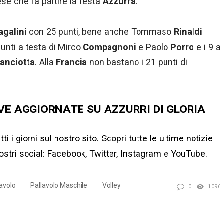
cese che fa partire la festa
Azzurra
.
galini
con 25 punti, bene anche Tommaso
Rinaldi
punti a testa di Mirco
Compagnoni
e Paolo
Porro
e i 9 
ianciotta
. Alla
Francia
non bastano i 21 punti di
VE AGGIORNATE SU AZZURRI DI GLORIA
ti i giorni
sul nostro sito
.
Scopri tutte le ultime notizie
stri social:
Facebook
,
Twitter
,
Instagram e
YouTube.
lavolo
Pallavolo Maschile
Volley
0
109