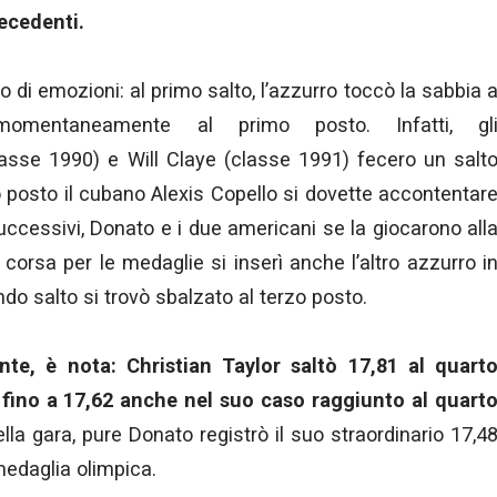
recedenti.
o di emozioni: al primo salto, l’azzurro toccò la sabbia 
momentaneamente al primo posto. Infatti, gl
classe 1990) e Will Claye (classe 1991) fecero un salt
o posto il cubano Alexis Copello si dovette accontentar
uccessivi, Donato e i due americani se la giocarono all
 corsa per le medaglie si inserì anche l’altro azzurro i
do salto si trovò sbalzato al terzo posto.
nte, è nota: Christian Taylor saltò 17,81 al quart
ò fino a 17,62 anche nel suo caso raggiunto al quart
a gara, pure Donato registrò il suo straordinario 17,4
medaglia olimpica.