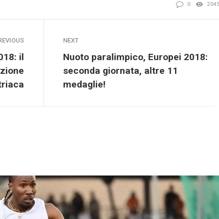
0
204
REVIOUS
NEXT
18: il
Nuoto paralimpico, Europei 2018:
izione
seconda giornata, altre 11
triaca
medaglie!