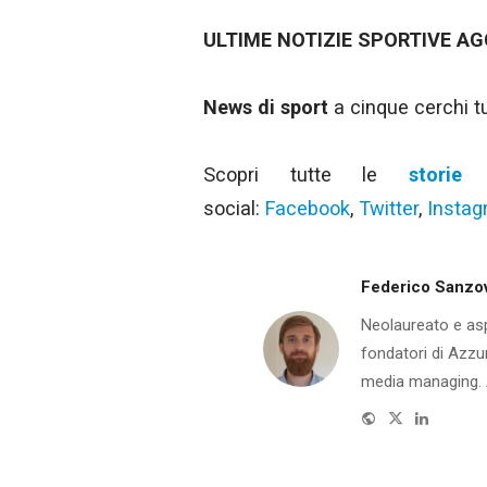
ULTIME NOTIZIE SPORTIVE AG
News di sport
a cinque cerchi tut
Scopri tutte le
storie 
social:
Facebook
,
Twitter
,
Insta
Federico Sanzo
Neolaureato e aspi
fondatori di Azzur
media managing. A
Website
Twitter
Linkedin