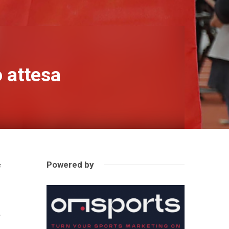
o attesa
Powered by
i
n
a
o