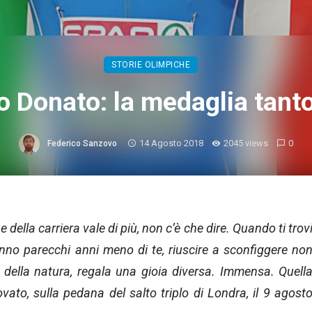
STORIE OLIMPICHE
o Donato: la medaglia tant
14 Agosto 2018
2045 views
0
Federico Sanzovo
della carriera vale di più, non c’è che dire. Quando ti trov
nno parecchi anni meno di te, riuscire a sconfiggere no
 della natura, regala una gioia diversa. Immensa. Quell
ato, sulla pedana del salto triplo di Londra, il 9 agost