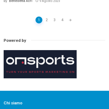
Benedetta Acri
By
9 Agosto 2023
Posts
1
2
3
4
navigation
Powered by
Chi siamo