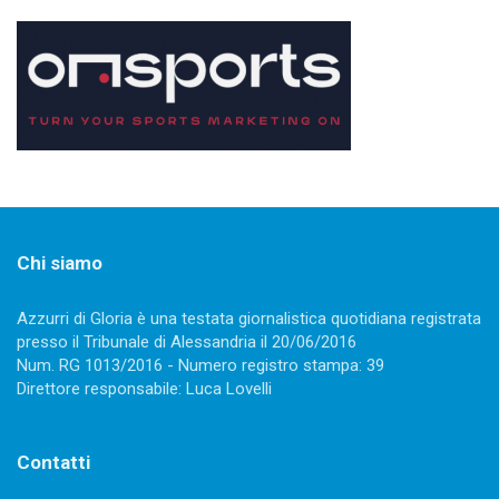
Chi siamo
Azzurri di Gloria è una testata giornalistica quotidiana registrata
presso il Tribunale di Alessandria il 20/06/2016
Num. RG 1013/2016 - Numero registro stampa: 39
Direttore responsabile: Luca Lovelli
Contatti