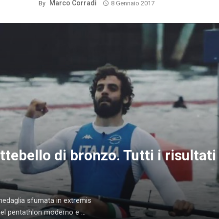
Marco Corradi
By
8 Gennaio 2017
tebello di bronzo. Tutti i risultati
 medaglia sfumata in extremis
el pentathlon moderno e ...