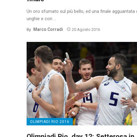
Un oro sfumato sul più bello, ed una finale agguantata 
unghie e con ...
Marco Corradi
By
20 Agosto 2016
OLIMPIADI RIO 2016
Olimpiadi Rio, day 12: Setterosa in