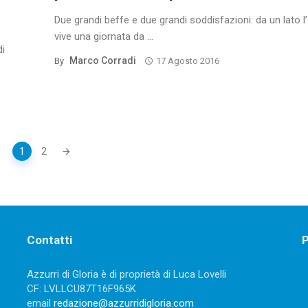
Due grandi beffe e due grandi soddisfazioni: da un lato l’I
vive una giornata da ...
di
Marco Corradi
By
17 Agosto 2016
1
2
Contatti
P
Azzurri di Gloria è di proprietà di Luca Lovelli
CF: LVLLCU87T16F965K
email
redazione@azzurridigloria.com