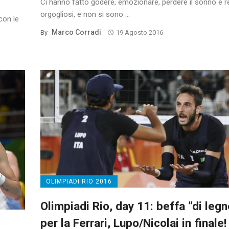
Ci hanno fatto godere, emozionare, perdere il sonno e 
orgogliosi, e non si sono ...
con le
Marco Corradi
By
19 Agosto 2016
OLIMPIADI RIO 2016
Olimpiadi Rio, day 11: beffa ”di legn
per la Ferrari, Lupo/Nicolai in finale!