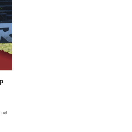
op
 nel