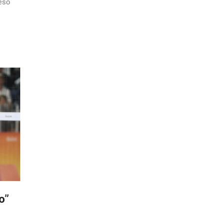
reso
o”