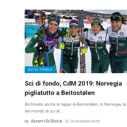
SCI DI FONDO
Sci di fondo, CdM 2019: Norvegia
pigliatutto a Beitostølen
Archiviate anche le tappe di Beitostølen, in Norvegia, l
del mondo di sci di ...
Azzurri Di Gloria
By
10 Dicembre 2018