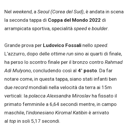
Nel
weekend
, a
Seoul (Corea del Sud)
, è andata in scena
la seconda tappa di
Coppa del Mondo 2022
di
arrampicata sportiva, specialità
speed
e
boulder
.
Grande prova per
Ludovico Fossali
nello
speed
.
L’azzurro, dopo delle ottime
run
sino ai quarti di finale,
ha perso lo scontro finale per il bronzo contro
Rahmad
Adi Mulyono
, concludendo così al
4° posto
. Da far
notare come, in questa tappa, siano stati infanti ben
due
record
mondiali nella velocità da terra ai 15m
verticali: la
polacca Alexsandra Miroslav
ha fissato il
primato femminile a 6,64 secondi mentre, in campo
maschile, l’
indonesiano Kiromal Katibin
è arrivato
al
top
in soli 5,17 secondi.