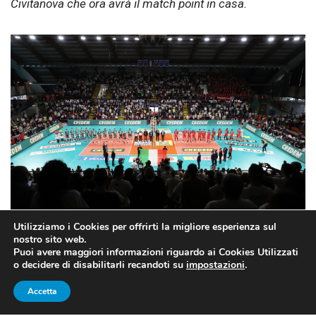
Civitanova che ora avrà il match point in casa.
Utilizziamo i Cookies per offrirti la migliore esperienza sul
nostro sito web.
FONTE: legavolley.it
Puoi avere maggiori informazioni riguardo ai Cookies Utilizzati
o decidere di disabilitarli recandoti su
impostazioni
.
Accetta
PERUGIA C’È, VITTORIA E