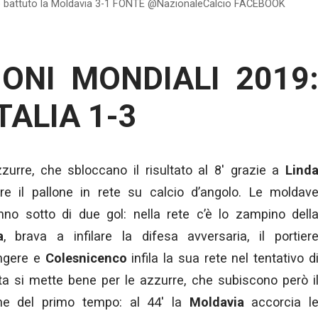
no battuto la Moldavia 3-1 FONTE @NazionaleCalcio FACEBOOK
IONI MONDIALI 2019
TALIA 1-3
zzurre, che sbloccano il risultato al 8′ grazie a
Lind
re il pallone in rete su calcio d’angolo. Le moldav
nno sotto di due gol: nella rete c’è lo zampino dell
a
, brava a infilare la difesa avversaria, il portier
ingere e
Colesnicenco
infila la sua rete nel tentativo d
rtita si mette bene per le azzurre, che subiscono però i
fine del primo tempo: al 44′ la
Moldavia
accorcia l