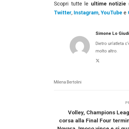
Scopri tutte le
ultime notizie
Twitter
,
Instagram
,
YouTube
e
Simone Lo Giud
Dietro un'atleta c
molto altro.
Twitter
Milena Bertolini
P
Volley, Champions Leag
corsa alla Final Four termi
Novara. Imoco vince e si qua