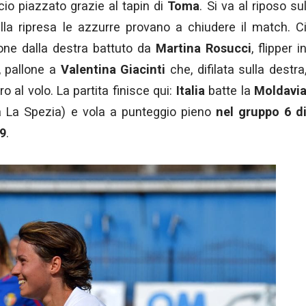
lcio piazzato grazie al tapin di
Toma
. Si va al riposo su
lla ripresa le azzurre provano a chiudere il match. C
ione dalla destra battuto da
Martina Rosucci
, flipper i
, pallone a
Valentina Giacinti
che, difilata sulla destra
ro al volo. La partita finisce qui:
Italia
batte la
Moldavi
a La Spezia) e vola a punteggio pieno
nel gruppo 6 d
19
.