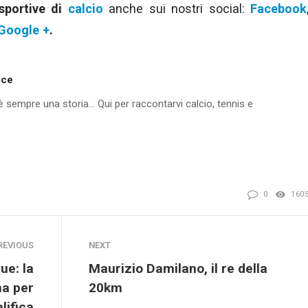
 sportive di
calcio
anche sui nostri social:
Facebook
Google +
.
ice
'è sempre una storia... Qui per raccontarvi calcio, tennis e
0
160
REVIOUS
NEXT
ue: la
Maurizio Damilano, il re della
na per
20km
lifica