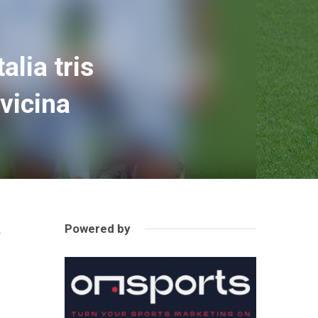
alia tris
 vicina
Powered by
o
i