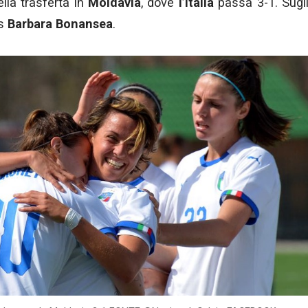
nella trasferta in
Moldavia
, dove
l’Italia
passa 3-1. Sugl
us
Barbara Bonansea
.