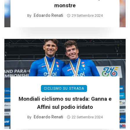
monstre
Edoardo Renati
By
29 Settembre 2024
CICLISMO SU STRADA
Mondiali ciclismo su strada: Ganna e
Affini sul podio iridato
Edoardo Renati
By
22 Settembre 2024