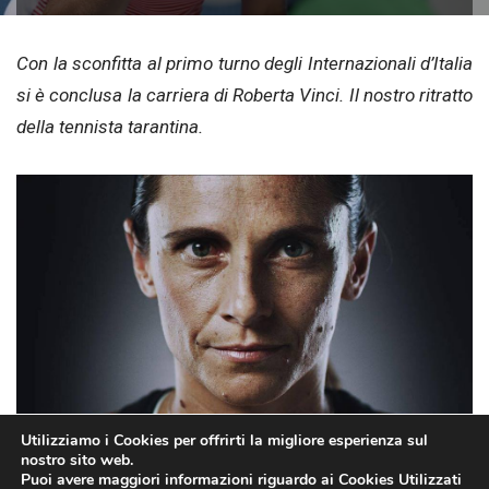
Con la sconfitta al primo turno degli Internazionali d’Italia
si è conclusa la carriera di Roberta Vinci. Il nostro ritratto
della tennista tarantina.
Utilizziamo i Cookies per offrirti la migliore esperienza sul
Roberta Vinci, 35 anni. Al suo ritiro, è l’unica tennista italiana ad aver
nostro sito web.
Puoi avere maggiori informazioni riguardo ai Cookies Utilizzati
vinto almeno un torneo su tutte le superfici di gioco (fonte: pagina