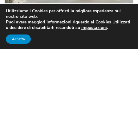
Utilizziamo i Cookies per offrirti la migliore esperienza sul
nostro sito web.
Puoi avere maggiori informazioni riguardo ai Cookies Utilizzati
La delegazione FISU a Pragelato (FONTE: Press Office WUG Torino
o decidere di disabilitarli recandoti su
impostazioni
.
2025)
Accetta
PARTE IL CONTO ALLA
ROVESCIA
Si è conclusa oggi la visita d’ispezione della
delegazione internazionale della
FISU
a Torino, sede
dell’edizione
2025
delle
Universiadi
o meglio chiamati
ora
Giochi Mondiali Universitari Invernali
.
L’Italia ospiterà per la dodicesima volta complessiva
un’edizione delle
Universiadi
, la settima per quanto