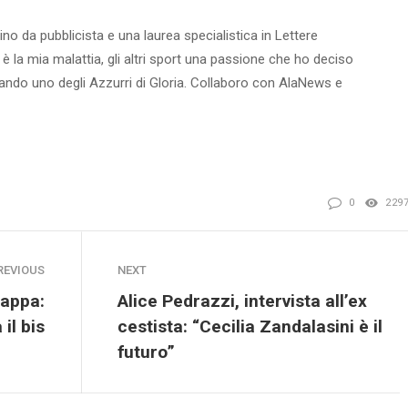
ino da pubblicista e una laurea specialistica in Lettere
 è la mia malattia, gli altri sport una passione che ho deciso
ntando uno degli Azzurri di Gloria. Collaboro con AlaNews e
0
229
REVIOUS
NEXT
tappa:
Alice Pedrazzi, intervista all’ex
 il bis
cestista: “Cecilia Zandalasini è il
futuro”