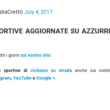
diaCretti)
July 4, 2017
PORTIVE AGGIORNATE SU AZZURR
ti i giorni
sul nostro sito
.
ie sportive di
ciclismo su strada
anche sui nostr
agram
,
YouTube
e
Google +
.