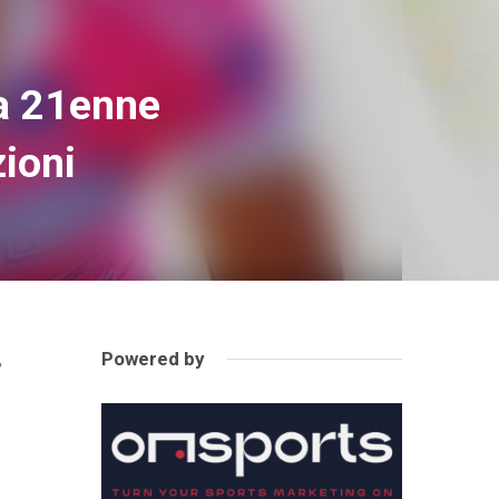
la 21enne
zioni
Powered by
e