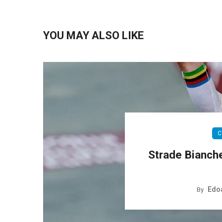
YOU MAY ALSO LIKE
C
Strade Bianche
Edoa
By