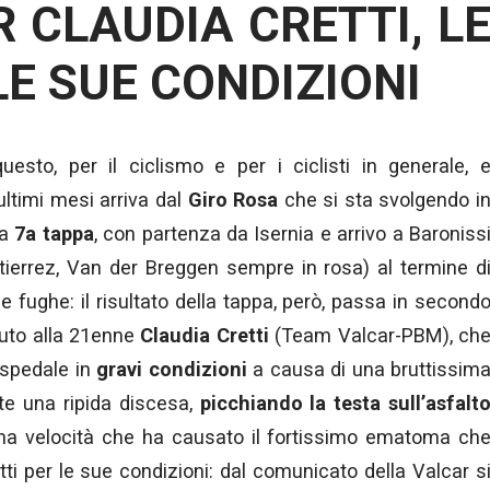
 CLAUDIA CRETTI, L
LE SUE CONDIZIONI
esto, per il ciclismo e per i ciclisti in generale, 
ultimi mesi arriva dal
Giro Rosa
che si sta svolgendo i
la
7a tappa
, con partenza da Isernia e arrivo a Baroniss
tierrez, Van der Breggen sempre in rosa) al termine d
 fughe: il risultato della tappa, però, passa in second
duto alla 21enne
Claudia Cretti
(Team Valcar-PBM), ch
spedale in
gravi condizioni
a causa di una bruttissim
te una ripida discesa,
picchiando la testa sull’asfalt
una velocità che ha causato il fortissimo ematoma ch
ti per le sue condizioni: dal comunicato della Valcar s