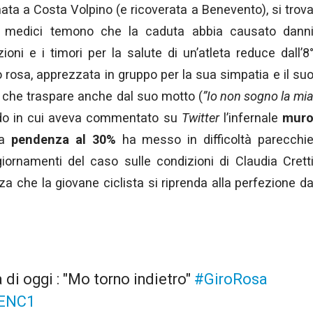
ata a Costa Volpino (e ricoverata a Benevento), si trov
medici temono che la caduta abbia causato dann
ioni e i timori per la salute di un’atleta reduce dall’8
o rosa, apprezzata in gruppo per la sua simpatia e il su
, che traspare anche dal suo motto (
”Io non sogno la mi
do in cui aveva commentato su
Twitter
l’infernale
mur
ua
pendenza al 30%
ha messo in difficoltà parecchi
ggiornamenti del caso sulle condizioni di Claudia Crett
za che la giovane ciclista si riprenda alla perfezione d
 di oggi : "Mo torno indietro"
#GiroRosa
VENC1