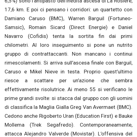
6,5%) sono l’antipasto dell’inedita ascesa di La Rosière,
17,6 km. E poi ci pensano i corridori: un quartetto con
Damiano Caruso (BMC), Warren Barguil (Fortuneo-
Samsic), Romain Sicard (Direct Energie) e Daniel
Navarro (Cofidis) tenta la sortita fin dai primi
chilometri. Al loro inseguimento si pone un nutrito
gruppo di contrattaccanti. Non mancano i continui
rimescolamenti. Si arriva sull’ascesa finale con Barguil,
Caruso e Mikel Nieve in testa. Proprio quest’ultimo
riesce a scattare per un’azione che sembra
effettivamente risolutrice. Ai meno 55 si verificano le
prime grandi svolte: si stacca dal gruppo con gli uomini
di classifica la Maglia Gialla Greg Van Avermaet (BMC).
Cedono anche Rigoberto Uran (Education First) e Bauke
Mollema (Trek Segafredo). Contemporaneamente,
attacca Alejandro Valverde (Movistar). L’offensiva del