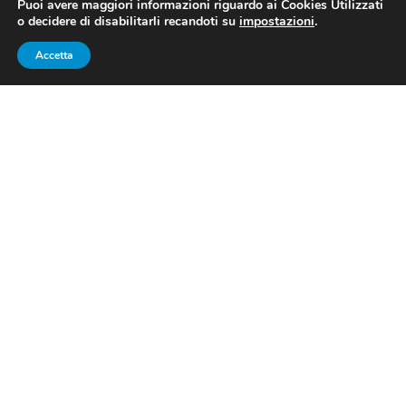
Puoi avere maggiori informazioni riguardo ai Cookies Utilizzati
o decidere di disabilitarli recandoti su
impostazioni
.
Foto: Federazione Italiana Tiro a Volo
Accetta
TRAP, COPPA DEL MONDO: A
TUCSON È GRANDE ITALIA
Le qualificazioni avevano già fatto intravedere che
quella di stanotte sarebbe stata una gara molto
positiva per l’Italia e la finale ha confermato tutto.
Simone Lorenzo Prosperi
ed
Erminio Frasca
sono
rispettivamente oro e argento in
Coppa del mondo di
tiro
a volo a Tucson (USA), specialità trap.
La serie di 50 colpi di finale ha visto i due azzurri partire