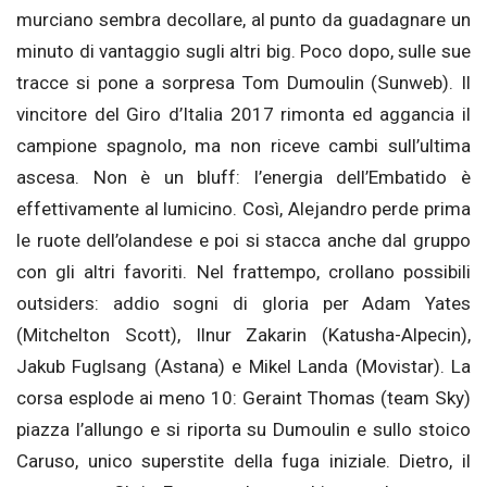
murciano sembra decollare, al punto da guadagnare un
minuto di vantaggio sugli altri big. Poco dopo, sulle sue
tracce si pone a sorpresa Tom Dumoulin (Sunweb). Il
vincitore del Giro d’Italia 2017 rimonta ed aggancia il
campione spagnolo, ma non riceve cambi sull’ultima
ascesa. Non è un bluff: l’energia dell’Embatido è
effettivamente al lumicino. Così, Alejandro perde prima
le ruote dell’olandese e poi si stacca anche dal gruppo
con gli altri favoriti. Nel frattempo, crollano possibili
outsiders: addio sogni di gloria per Adam Yates
(Mitchelton Scott), Ilnur Zakarin (Katusha-Alpecin),
Jakub Fuglsang (Astana) e Mikel Landa (Movistar). La
corsa esplode ai meno 10: Geraint Thomas (team Sky)
piazza l’allungo e si riporta su Dumoulin e sullo stoico
Caruso, unico superstite della fuga iniziale. Dietro, il