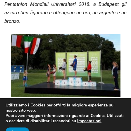
Pentathlon Mondiali Universitari 2018: a Budapest gli
azzurri ben figurano e ottengono un oro, un argento e un
bronzo.
Il podio individuale femminile con Elena Micheli oro (foto FIPM)
Utilizziamo i Cookies per offrirti la migliore esperienza sul
nostro sito web.
Puoi avere maggiori informazioni riguardo ai Cookies Utilizzati
o decidere di disabilitarli recandoti su
impostazioni
.
PENTATHLON MONDIALI