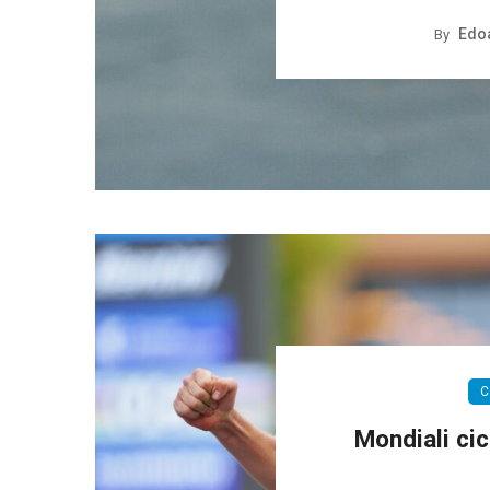
Edoa
By
C
Mondiali ci