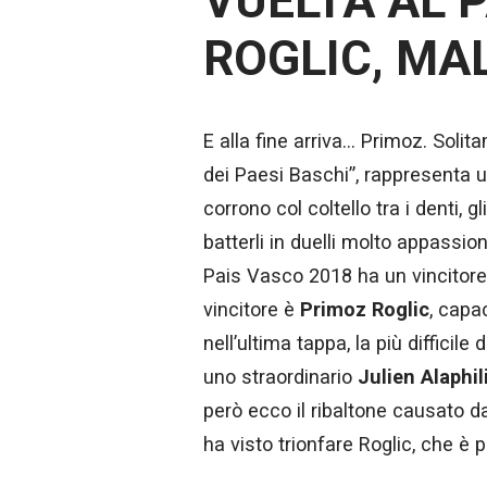
VUELTA AL P
ROGLIC, MAL
E alla fine arriva… Primoz. Solit
dei Paesi Baschi”, rappresenta un
corrono col coltello tra i denti, g
batterli in duelli molto appassion
Pais Vasco 2018 ha un vincitore
vincitore è
Primoz Roglic
, capa
nell’ultima tappa, la più difficile
uno straordinario
Julien Alaphil
però ecco il ribaltone causato 
ha visto trionfare Roglic, che è p