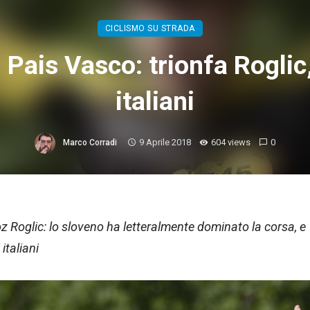
CICLISMO SU STRADA
 Pais Vasco: trionfa Roglic
italiani
9 Aprile 2018
604 views
0
Marco Corradi
oz Roglic: lo sloveno ha letteralmente dominato la corsa, e
italiani