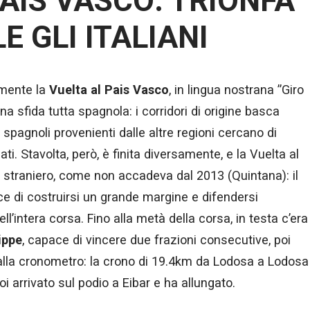
AIS VASCO: TRIONFA
E GLI ITALIANI
amente la
Vuelta al Pais Vasco
, in lingua nostrana ”Giro
a sfida tutta spagnola: i corridori di origine basca
li spagnoli provenienti dalle altre regioni cercano di
ati. Stavolta, però, è finita diversamente, e la Vuelta al
 straniero, come non accadeva dal 2013 (Quintana): il
ce di costruirsi un grande margine e difendersi
 dell’intera corsa. Fino alla metà della corsa, in testa c’era
ippe
, capace di vincere due frazioni consecutive, poi
dalla cronometro: la crono di 19.4km da Lodosa a Lodosa
oi arrivato sul podio a Eibar e ha allungato.