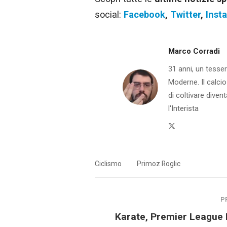
social:
Facebook
,
Twitter
,
Inst
Marco Corradi
31 anni, un tesser
Moderne. Il calcio
di coltivare dive
l'Interista
Twitter
Ciclismo
Primoz Roglic
P
Karate, Premier League