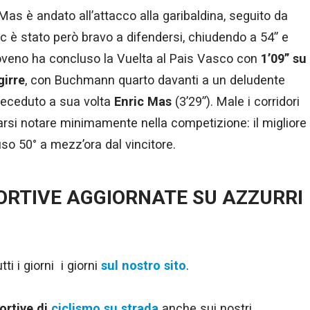
Mas è andato all’attacco alla garibaldina, seguito da
ic è stato però bravo a difendersi, chiudendo a 54” e
 sloveno ha concluso la Vuelta al Pais Vasco con
1’09” su
girre
, con Buchmann quarto davanti a un deludente
preceduto a sua volta
Enric Mas
(3’29”). Male i corridori
 farsi notare minimamente nella competizione: il migliore
uso 50° a mezz’ora dal vincitore.
PORTIVE AGGIORNATE SU AZZURRI
ti i giorni i giorni
sul nostro sito
.
ortive di
ciclismo su strada
anche sui nostri