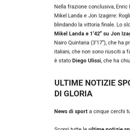
Nella frazione conclusiva, Enric 
Mikel Landa e Jon Izagirre: Rogl
blindando la vittoria finale. Lo
Mikel Landa e 1’42” su Jon Iza
Nairo Quintana (3’17”), che ha 
italiani, che non sono riusciti a
è stato
Diego Ulissi
, che ha chi
ULTIME NOTIZIE S
DI GLORIA
News di sport
a cinque cerchi tut
Scopri tutte le
ultime notizie sp