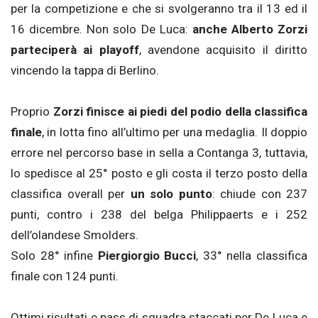
per la competizione e che si svolgeranno tra il 13 ed il
16 dicembre. Non solo De Luca:
anche Alberto Zorzi
parteciperà ai playoff
, avendone acquisito il diritto
vincendo la tappa di Berlino.
Proprio
Zorzi finisce ai piedi del podio della classifica
finale
, in lotta fino all’ultimo per una medaglia. Il doppio
errore nel percorso base in sella a Contanga 3, tuttavia,
lo spedisce al 25° posto e gli costa il terzo posto della
classifica overall per
un solo punto
: chiude con 237
punti, contro i 238 del belga Philippaerts e i 252
dell’olandese Smolders.
Solo 28° infine
Piergiorgio Bucci
, 33° nella classifica
finale con 124 punti.
Ottimi risultati e pass di squadra staccati per De Luca e