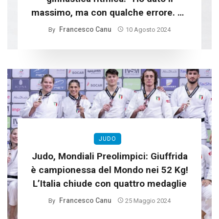
massimo, ma con qualche errore. Mi
rifarò a Los Angeles”
Francesco Canu
By
10 Agosto 2024
JUDO
Judo, Mondiali Preolimpici: Giuffrida
è campionessa del Mondo nei 52 Kg!
L’Italia chiude con quattro medaglie
Francesco Canu
By
25 Maggio 2024