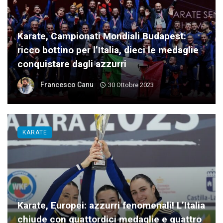
Karate, Campionati Mondiali Budapest:
ricco bottino per l’Italia, dieci le medaglie
conquistare dagli azzurri
Francesco Canu
30 Ottobre 2023
KARATE
Karate, Europei: azzurri fenomenali! L’Italia
chiude con quattordici medaglie e quattro