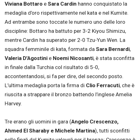
Viviana Bottaro
e
Sara Cardin
hanno conquistato la
medaglia d’oro rispettivamente nel kata e nel Kumite.
Ad entrambe sono toccate le numero uno delle loro
discipline: Bottaro ha battuto per 3-2 Kiyou Shimizu,
mentre Cardin ha superato per 2-0 Tzu-Yun Wen. La
squadra femminile di kata, formata da
Sara Bernardi
,
Valeria D’Agostini
e
Noemi Nicosanti
, è stata sconfitta
in finale dalla Turchia col risultato di 5-0,
accontentandosi, si fa per dire, del secondo posto.
L’ultima medaglia porta la firma di
Clio Ferracuti
, che è
riuscita a strappare il bronzo battendo l’inglese Amelia
Harvey.
Tre erano gli uomini in gara (
Angelo Crescenzo,
Ahmed El Sharaby e Michele Martina
), tutti sconfitti
nelle finali del Kumite valevoli per il bronzo: Crescenzo è