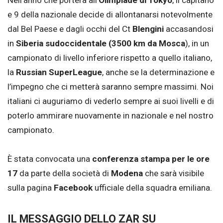
Nell’anno che porterà all’
Olimpiade di Tokyo
, il capitano
e 9 della nazionale decide di allontanarsi notevolmente
dal Bel Paese e dagli occhi del Ct
Blengini
accasandosi
in
Siberia sudoccidentale (3500 km da Mosca
), in un
campionato di livello inferiore rispetto a quello italiano,
la
Russian SuperLeague
, anche se la determinazione e
l’impegno che ci metterà saranno sempre massimi. Noi
italiani ci auguriamo di vederlo sempre ai suoi livelli e di
poterlo ammirare nuovamente in nazionale e nel nostro
campionato.
È stata convocata una
conferenza stampa per le ore
17
da parte della società di
Modena
che sarà visibile
sulla pagina
Facebook
ufficiale della squadra emiliana.
IL MESSAGGIO DELLO ZAR SU