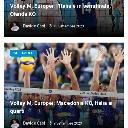
Volley M, Europei: l’Italia è in semifinale,
Olanda KO
Davide Casi
13 Settembre 2023
PALLAVOLO
Volley M, Europei: Macedonia KO, Italia ai
quarti
Davide Casi
9 Settembre 2023