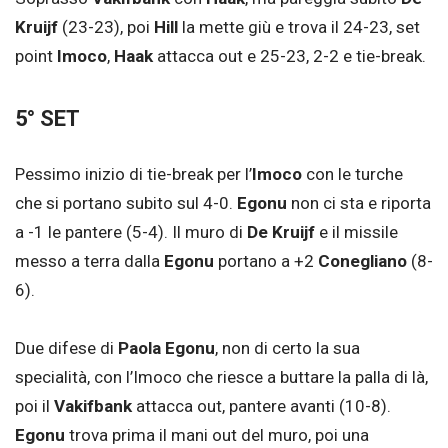
Kruijf
(23-23), poi
Hill
la mette giù e trova il 24-23, set
point
Imoco
,
Haak
attacca out e 25-23, 2-2 e tie-break.
5° SET
Pessimo inizio di tie-break per l’
Imoco
con le turche
che si portano subito sul 4-0.
Egonu
non ci sta e riporta
a -1 le pantere (5-4). Il muro di
De Kruijf
e il missile
messo a terra dalla
Egonu
portano a +2
Conegliano
(8-
6).
Due difese di
Paola Egonu
, non di certo la sua
specialità, con l’Imoco che riesce a buttare la palla di là,
poi il
Vakifbank
attacca out, pantere avanti (10-8).
Egonu
trova prima il mani out del muro, poi una