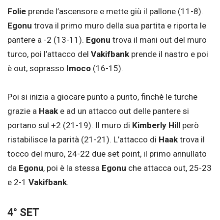
Folie
prende l’ascensore e mette giù il pallone (11-8).
Egonu
trova il primo muro della sua partita e riporta le
pantere a -2 (13-11).
Egonu
trova il mani out del muro
turco, poi l’attacco del
Vakifbank
prende il nastro e poi
è out, soprasso
Imoco
(16-15).
Poi si inizia a giocare punto a punto, finchè le turche
grazie a
Haak
e ad un attacco out delle pantere si
portano sul +2 (21-19). Il muro di
Kimberly Hill
però
ristabilisce la parità (21-21). L’attacco di
Haak
trova il
tocco del muro, 24-22 due set point, il primo annullato
da
Egonu
, poi è la stessa
Egonu
che attacca out, 25-23
e 2-1
Vakifbank
.
4° SET