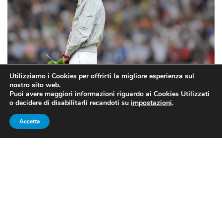
Utilizziamo i Cookies per offrirti la migliore esperienza sul
nostro sito web.
Puoi avere maggiori informazioni riguardo ai Cookies Utilizzati
o decidere di disabilitarli recandoti su
impostazioni
.
Alex Schwazer (FONTE:
https://www.adnkronos.com/schwazer-)
Accetta
TOKYO RIMANE UN SOGNO
L’obiettivo di partecipare alle
Olimpiadi di Tokyo 2020
sembra essere del tutto svanito per
Alex Schwazer
. La
Wada
(Agenzia Mondiale Antidoping) e la
World
Athletics
(Federazione Internazionale di Atletica) hanno