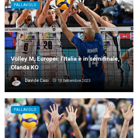
PALLAVOLO
Volley M, Europei: l’Italia è in semifinale,
Olanda KO
Davide Casi
13 Settembre 2023
PALLAVOLO