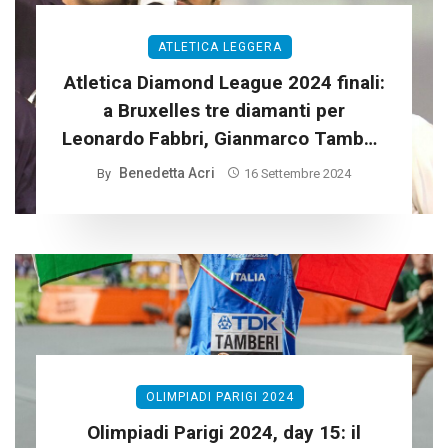
ATLETICA LEGGERA
Atletica Diamond League 2024 finali:
a Bruxelles tre diamanti per
Leonardo Fabbri, Gianmarco Tamberi
e Larissa Iapichino
Benedetta Acri
By
16 Settembre 2024
OLIMPIADI PARIGI 2024
Olimpiadi Parigi 2024, day 15: il