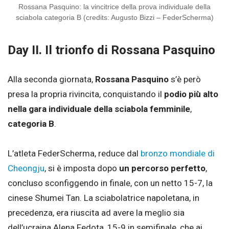
Rossana Pasquino: la vincitrice della prova individuale della
sciabola categoria B (credits: Augusto Bizzi – FederScherma)
Day II. Il trionfo di Rossana Pasquino
Alla seconda giornata,
Rossana Pasquino
s’è però
presa la propria rivincita, conquistando il
podio più alto
nella gara individuale della sciabola femminile
,
categoria B
.
L’atleta FederScherma, reduce dal
bronzo mondiale di
Cheongju
, si è imposta dopo
un percorso perfetto
,
concluso sconfiggendo in finale, con un netto 15-7, la
cinese Shumei Tan. La sciabolatrice napoletana, in
precedenza, era riuscita ad avere la meglio sia
dell’ucraina Alena Fedota, 15-9 in semifinale, che ai