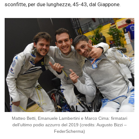
sconfitte, per due lunghezze, 45-43, dal Giappone.
Matteo Betti, Emanuele Lambertini e Marco Cima: firmatari
dell’ultimo podio azzurro del 2019 (credits: Augusto Bizzi –
FederScherma)