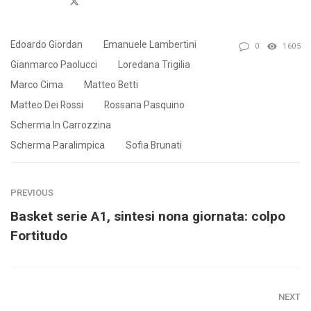
Edoardo Giordan
Emanuele Lambertini
0
1605
Gianmarco Paolucci
Loredana Trigilia
Marco Cima
Matteo Betti
Matteo Dei Rossi
Rossana Pasquino
Scherma In Carrozzina
Scherma Paralimpica
Sofia Brunati
PREVIOUS
Basket serie A1, sintesi nona giornata: colpo
Fortitudo
NEXT