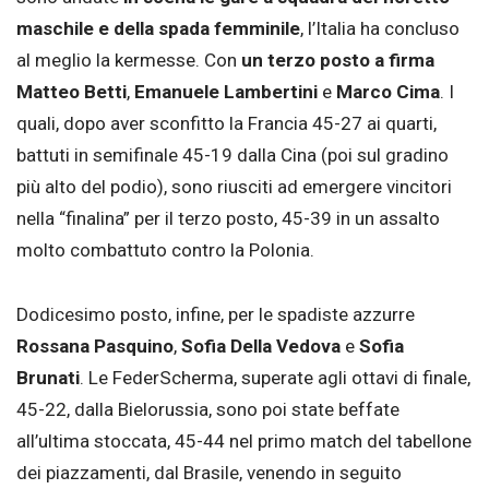
maschile e della spada femminile
, l’Italia ha concluso
al meglio la kermesse. Con
un terzo posto a firma
Matteo Betti
,
Emanuele Lambertini
e
Marco Cima
. I
quali, dopo aver sconfitto la Francia 45-27 ai quarti,
battuti in semifinale 45-19 dalla Cina (poi sul gradino
più alto del podio), sono riusciti ad emergere vincitori
nella “finalina” per il terzo posto, 45-39 in un assalto
molto combattuto contro la Polonia.
Dodicesimo posto, infine, per le spadiste azzurre
Rossana Pasquino
,
Sofia Della Vedova
e
Sofia
Brunati
. Le FederScherma, superate agli ottavi di finale,
45-22, dalla Bielorussia, sono poi state beffate
all’ultima stoccata, 45-44 nel primo match del tabellone
dei piazzamenti, dal Brasile, venendo in seguito