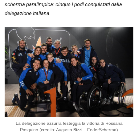
scherma paralimpica: cinque i podi conquistati dalla
delegazione italiana.
La delegazione azzurra festeggia la vittoria di Rossana
Pasquino (credits: Augusto Bizzi – FederScherma)