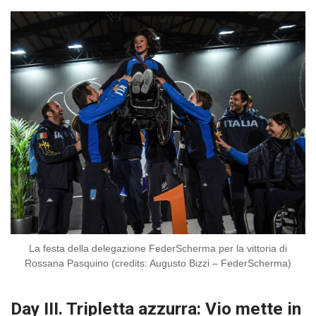
La festa della delegazione FederScherma per la vittoria di
Rossana Pasquino (credits: Augusto Bizzi – FederScherma)
Day III. Tripletta azzurra: Vio mette in