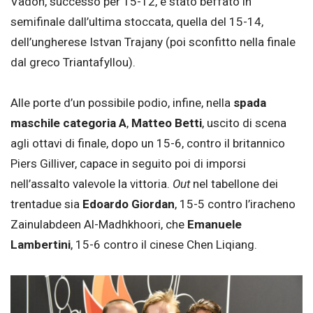
Vadon, successo per 15-12, è stato beffato in
semifinale dall’ultima stoccata, quella del 15-14,
dell’ungherese Istvan Trajany (poi sconfitto nella finale
dal greco Triantafyllou).
Alle porte d’un possibile podio, infine, nella
spada
maschile categoria A
,
Matteo Betti
, uscito di scena
agli ottavi di finale, dopo un 15-6, contro il britannico
Piers Gilliver, capace in seguito poi di imporsi
nell’assalto valevole la vittoria.
Out
nel tabellone dei
trentadue sia
Edoardo Giordan
, 15-5 contro l’iracheno
Zainulabdeen Al-Madhkhoori, che
Emanuele
Lambertini
, 15-6 contro il cinese Chen Liqiang.