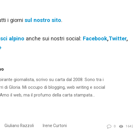
ti i giorni
sul nostro sito
.
i
sci alpino
anche sui nostri social:
Facebook
,
Twitter
,
+
vo
rante giornalista, scrivo su carta dal 2008. Sono tra i
ri di Gloria. Mi occupo di blogging, web writing e social
mo il web, ma il profumo della carta stampata...
Giuliano Razzoli
Irene Curtoni
0
164