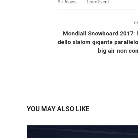
Sci Alpino
Team Event
P
Mondiali Snowboard 2017: l’
dello slalom gigante parallelo
big air non co
YOU MAY ALSO LIKE