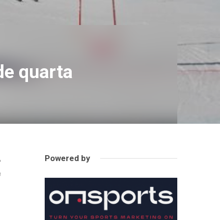
ude quarta
Powered by
e
i