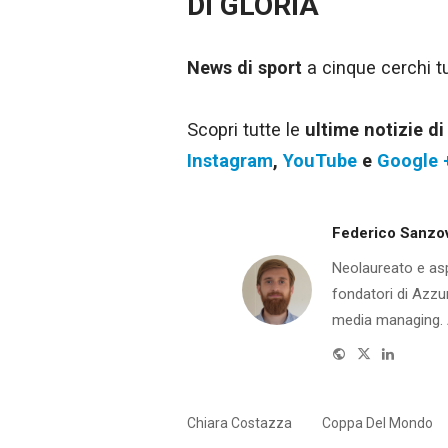
DI GLORIA
News di sport
a cinque cerchi tut
Scopri tutte le
ultime notizie d
Instagram
,
YouTube
e
Google 
Federico Sanzo
Neolaureato e aspi
fondatori di Azzur
media managing. A
Website
Twitter
Linkedin
Chiara Costazza
Coppa Del Mondo