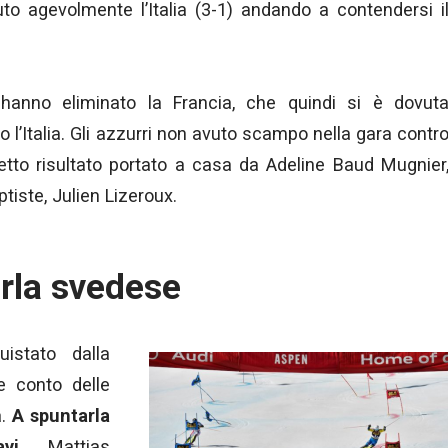
uto agevolmente l’Italia (3-1) andando a contendersi i
, hanno eliminato la Francia, che quindi si è dovut
o l’Italia. Gli azzurri non avuto scampo nella gara contr
 netto risultato portato a casa da Adeline Baud Mugnier
iste, Julien Lizeroux.
arla svedese
istato dalla
e conto delle
a.
A spuntarla
vi
Mattias