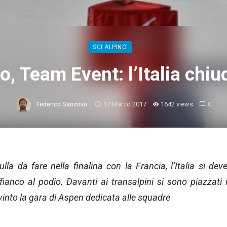
SCI ALPINO
o, Team Event: l’Italia chi
17 Marzo 2017
1642 views
0
Federico Sanzovo
a da fare nella finalina con la Francia, l’Italia si dev
ianco al podio. Davanti ai transalpini si sono piazzati 
vinto la gara di Aspen dedicata alle squadre