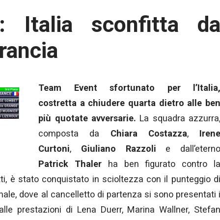
 Italia sconfitta d
rancia
Team Event sfortunato per l’Italia
costretta a chiudere quarta dietro alle be
più quotate avversarie.
La squadra azzurra
composta da
Chiara Costazza
,
Iren
Curtoni
,
Giuliano Razzoli
e dall’etern
Patrick Thaler
ha ben figurato contro l
atti, è stato conquistato in scioltezza con il punteggio d
inale, dove al cancelletto di partenza si sono presentati 
alle prestazioni di Lena Duerr, Marina Wallner, Stefa