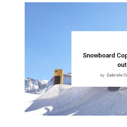
Snowboard Cop
out
Gabriele C
By