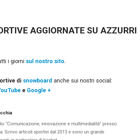
PORTIVE AGGIORNATE SU AZZURRI
ti i giorni
sul nostro sito
.
ortive di
snowboard
anche sui nostri social:
YouTube
e
Google +
ecchia
io "Comunicazione, innovazione e multimedialità" presso
via. Scrivo articoli sportivi dal 2013 e sono un grande
ort, in particolare di basket.