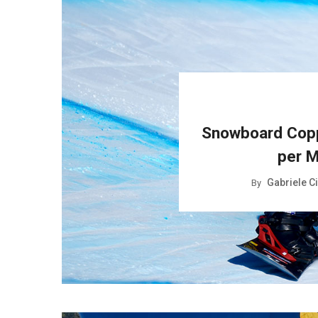
Snowboard Copp
per M
Gabriele C
By