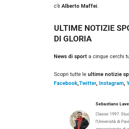
c’è
Alberto
Maffei
.
ULTIME NOTIZIE S
DI GLORIA
News di sport
a cinque cerchi tut
Scopri tutte le
ultime notizie sp
Facebook
,
Twitter
,
Instagram
,
Sebastiano Lav
Classe 1997. Stud
l'Università di Pa
appassionato di sp