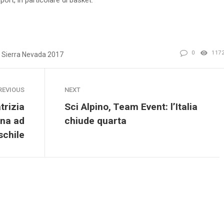
0
117
Sierra Nevada 2017
REVIOUS
NEXT
trizia
Sci Alpino, Team Event: l’Italia
nna ad
chiude quarta
schile