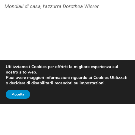
Mondiali di casa, l’azzurra Dorothea Wierer.
Utilizziamo i Cookies per offrirti la migliore esperienza sul
nostro sito web.
Puoi avere maggiori informazioni riguardo ai Cookies Utilizzati
o decidere di disabilitarli recandoti su
impostazioni
.
Accetta
Dorothea Wierer in gara in Coppa del Mondo (fonte: pagina
Facebook ufficiale Biathlonworld)