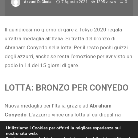
7 Agosto 2021
1295 views
0
Azzurri Di Gloria
Il quindicesimo giorno di gare a Tokyo 2020 regala
un’altra medaglia all’Italia. Si tratta del bronzo di
Abraham Conyedo nella lotta. Per il resto pochi guizzi
degli azzurri, anche se resta l’emozione per avr visto un
podio in 14 dei 15 giorni di gare.
LOTTA: BRONZO PER CONYEDO
Nuova medaglia per l’Italia grazie ad
Abraham
Conyedo
. L’azzurro vince una lotta al cardiopalma
contro il turco Karadeniz. La sua è una bella favola
Utilizziamo i Cookies per offrirti la migliore esperienza sul
tenendo presente che il lottatore era stato ripescato
nostro sito web.