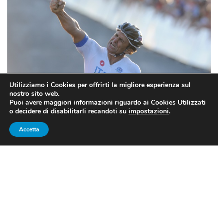
Utilizziamo i Cookies per offrirti la migliore esperienza sul
nostro sito web.
Puoi avere maggiori informazioni riguardo ai Cookies Utilizzati
Alex Zanardi foto: si.24
o decidere di disabilitarli recandoti su
impostazioni
.
Accetta
Parte Podestà nella prima frazione di 2.5km (ogni
atleta ripeterà la stessa distanza tre volte per un totale
di 9 giri e 22km) e lotta subito per le prime posizioni
contro i diretti avversari di Austria e Belgio. Quando
passa l’immaginario testimone a Mazzone dopo aver
guadagnato il terzo posto Luca si lancia subito