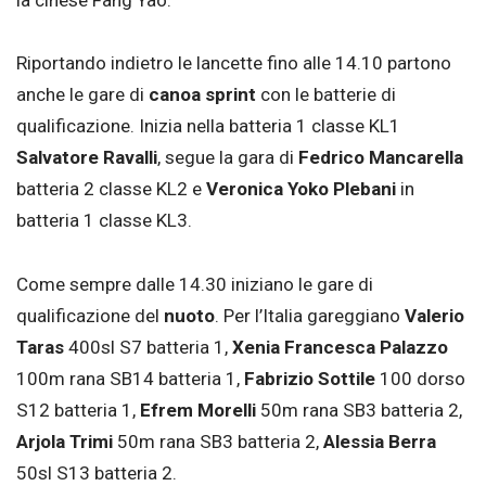
la cinese Fang Yao.
Riportando indietro le lancette fino alle 14.10 partono
anche le gare di
canoa sprint
con le batterie di
qualificazione. Inizia nella batteria 1 classe KL1
Salvatore Ravalli
, segue la gara di
Fedrico Mancarella
batteria 2 classe KL2 e
Veronica Yoko Plebani
in
batteria 1 classe KL3.
Come sempre dalle 14.30 iniziano le gare di
qualificazione del
nuoto
. Per l’Italia gareggiano
Valerio
Taras
400sl S7 batteria 1,
Xenia Francesca Palazzo
100m rana SB14 batteria 1,
Fabrizio Sottile
100 dorso
S12 batteria 1,
Efrem Morelli
50m rana SB3 batteria 2,
Arjola Trimi
50m rana SB3 batteria 2,
Alessia Berra
50sl S13 batteria 2.