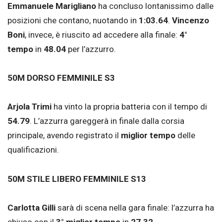
Emmanuele Marigliano
ha concluso lontanissimo dalle
posizioni che contano, nuotando in
1:03.64
.
Vincenzo
Boni
, invece, è riuscito ad accedere alla finale:
4°
tempo
in
48.04
per l’azzurro.
50M DORSO FEMMINILE S3
Arjola Trimi
ha vinto la propria batteria con il tempo di
54.79
. L’azzurra gareggerà in finale dalla corsia
principale, avendo registrato il
miglior tempo
delle
qualificazioni.
50M STILE LIBERO FEMMINILE S13
Carlotta Gilli
sarà di scena nella gara finale: l’azzurra ha
chiuso con il
3° miglior tempo
in
27.32
.