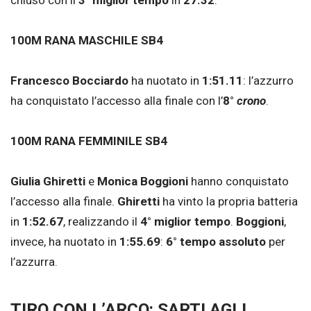
100M RANA MASCHILE SB4
Francesco Bocciardo
ha nuotato in
1:51.11
: l’azzurro
ha conquistato l’accesso alla finale con l’
8°
crono
.
100M RANA FEMMINILE SB4
Giulia Ghiretti
e
Monica Boggioni
hanno conquistato
l’accesso alla finale.
Ghiretti
ha vinto la propria batteria
in
1:52.67
, realizzando il
4° miglior tempo
.
Boggioni
,
invece, ha nuotato in
1:55.69
:
6° tempo assoluto
per
l’azzurra.
TIRO CON L’ARCO: SARTI AGLI