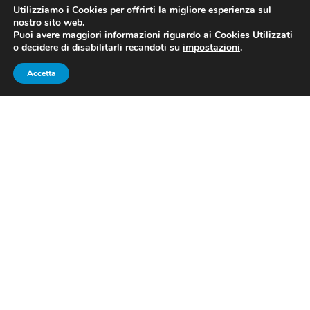
Utilizziamo i Cookies per offrirti la migliore esperienza sul
nostro sito web.
Puoi avere maggiori informazioni riguardo ai Cookies Utilizzati
o decidere di disabilitarli recandoti su
impostazioni
.
Accetta
VUELTA, 14A TAPPA: ROMAIN
BARDET VINCE DALLA FUGA, SI
MUOVONO LOPEZ E ROGLIC
Dopo il successo a sorpresa di
Senechal
, la
Vuelta
ritrova le montagne e scopre una salita inedita. I
corridori affrontano
165.7km da Don Benito a Pico
Villuerca
s, con tre GPM: Pico Berzocana (5% di media)
è l’antipasto verso il durissimo muro di Puerto Collado
de Ballesteros (2.8km al 14%, punte al 20%) e l’ascesa