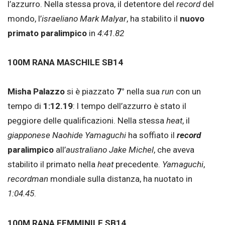
l’azzurro. Nella stessa prova, il detentore del
record
del
mondo, l’
israeliano Mark Malyar
, ha stabilito il
nuovo
primato paralimpico
in
4:41.82
100M RANA MASCHILE SB14
Misha Palazzo
si è piazzato
7°
nella sua
run
con un
tempo di
1:12.19
: l tempo dell’azzurro è stato il
peggiore delle qualificazioni. Nella stessa
heat
, il
giapponese Naohide Yamaguchi
ha soffiato il
record
paralimpico
all’
australiano Jake Michel
, che aveva
stabilito il primato nella
heat
precedente.
Yamaguchi
,
recordman
mondiale sulla distanza, ha nuotato in
1:04.45
.
100M RANA FEMMINILE SB14