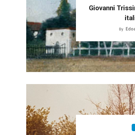
Giovanni Trissi
ita
Edoa
By