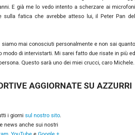
nni. E già me lo vedo intento a scherzare ai microfon
 e sulla fatica che avrebbe atteso lui, il Peter Pan de
 ci siamo mai conosciuti personalmente e non sai quant
modo di intervistarti. Mi sarei fatto due risate in più e
persona. Questo sarà uno dei miei crucci, caro Michele.
PORTIVE AGGIORNATE SU AZZURRI
ti i giorni
sul nostro sito
.
e news anche sui nostri
gram
,
YouTube
e
Google +
.