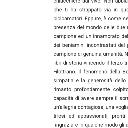
chiacchiere dal vivo. Non abbi
che ti ha strappato via in que
cicloamatori. Eppure, è come s
presenza del mondo delle due r
campione ed un innamorato del
dei beniamini incontrastati del
campione di genuina umanità. No
libri di storia vincendo il terzo t
Filottrano. Il fenomeno della B
simpatia e la generosità dello
rimasto profondamente colpito
capacità di avere sempre il sor
un’allegria contagiosa, una voglia
tifosi ed appassionati, pront
ringraziare in qualche modo gli a