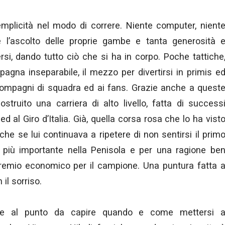
emplicità nel modo di correre. Niente computer, nient
te l’ascolto delle proprie gambe e tanta generosità 
si, dando tutto ciò che si ha in corpo. Poche tattiche
mpagna inseparabile, il mezzo per divertirsi in primis e
 compagni di squadra ed ai fans. Grazie anche a quest
ostruito una carriera di alto livello, fatta di success
ed al Giro d’Italia. Già, quella corsa rosa che lo ha vist
che se lui continuava a ripetere di non sentirsi il prim
e più importante nella Penisola e per una ragione be
 premio economico per il campione. Una puntura fatta 
il sorriso.
e al punto da capire quando e come mettersi 