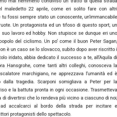
amo mai nemmeno condiviso un tratto di quella strad
l maledetto 22 aprile, come eri solito fare con altr
e tu fossi sempre stato un conoscente, un’immancabil
uote. Un protagonista ed un tifoso di questo sport, u
 suo lavoro ed hobby. Non stupisce se dunque eri un
 popolo del ciclismo. Un po’ come il buon Peter Sagan
n è un caso se lo slovacco, subito dopo aver riscritto 
itolo iridato, abbia dedicato il successo a te, all’Aquila d
ora Hansgrohe, come tanti altri colleghi, conosceva l
 scalatore marchigiano, ne apprezzava l’umanità ed 
 dalla tragedia. Scarponi somigliava a Peter per l
riso e la battuta pronta in ogni occasione. Trasmettev
 di divertirsi che lo rendeva più vicino a ciascuno di noi
i ad accalcarci al bordo della strada per incitare 
ttori protagonisti dello spettacolo.