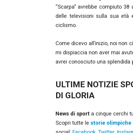
“Scarpa” avrebbe compiuto 38 a
delle televisioni sulla sua età
ciclismo.
Come dicevo all’inizio, noi non
mi dispiaccia non aver mai avuto 
avrei conosciuto una splendida 
ULTIME NOTIZIE S
DI GLORIA
News di sport
a cinque cerchi tut
Scopri tutte le
storie olimpiche
social:
Facebook
,
Twitter
,
Insta