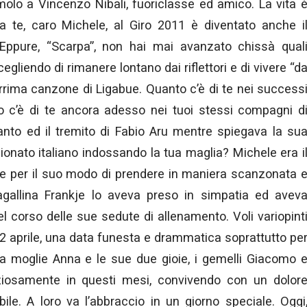
amolo a Vincenzo Nibali, fuoriclasse ed amico. La vita 
da te, caro Michele, al Giro 2011 è diventato anche i
 Eppure, “Scarpa”, non hai mai avanzato chissà qual
egliendo di rimanere lontano dai riflettori e di vivere “d
rrima canzone di Ligabue. Quanto c’è di te nei success
to c’è di te ancora adesso nei tuoi stessi compagni d
anto ed il tremito di Fabio Aru mentre spiegava la su
ionato italiano indossando la tua maglia? Michele era i
e per il suo modo di prendere in maniera scanzonata 
ppagallina Frankje lo aveva preso in simpatia ed avev
el corso delle sue sedute di allenamento. Voli variopint
22 aprile, una data funesta e drammatica soprattutto pe
, la moglie Anna e le sue due gioie, i gemelli Giacomo 
nziosamente in questi mesi, convivendo con un dolor
le. A loro va l’abbraccio in un giorno speciale. Oggi