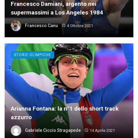
Francesco Damiani, argento nei
supermassimi a Los Angeles 1984
Francesco Canu
4 Ottobre 2021
STORIE OLIMPICHE
Arianna Fontana: la n°1 dello short track
azzurro
Gabriele Ciccio Stragapede
14 Aprile 2021