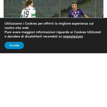
Utilizziamo i Cookies per offrirti la migliore esperienza sul
nostro sito web.
Puoi avere maggiori informazioni riguardo ai Cookies Utilizzati
o decidere di disabilitarli recandoti su
impostazioni
.
Accetta
BRESCIA, SE CI CREDI TU CI
CREDIAMO ANCHE NOI!
Applausi sia alle
leonesse
che alle viola, sconfitte sì, ma
con l’onore delle armi. Bravissime ed anche sfortunate