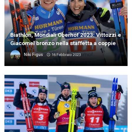
Biathlon, Mondiali Oberhof 2023: Vittozzi e
Giacomel bronzo nella staffetta a coppie
Niki Figus
16 Febbraio 2023