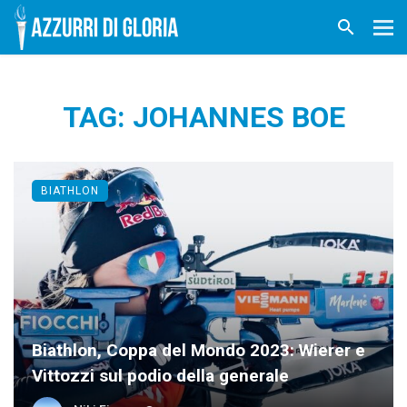
TAG: JOHANNES BOE
BIATHLON
Biathlon, Coppa del Mondo 2023: Wierer e
Vittozzi sul podio della generale