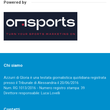
Powered by
Chi siamo
Azzurri di Gloria è una testata giornalistica quotidiana registrata
presso il Tribunale di Alessandria il 20/06/2016
Num. RG 1013/2016 - Numero registro stampa: 39
Direttore responsabile: Luca Lovelli
Contatti