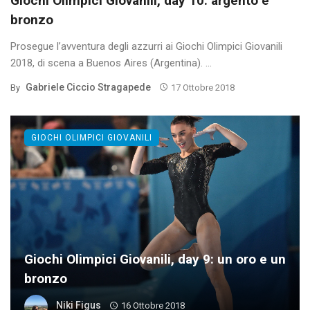
Giochi Olimpici Giovanili, day 10: argento e
bronzo
Prosegue l’avventura degli azzurri ai Giochi Olimpici Giovanili
2018, di scena a Buenos Aires (Argentina). ...
Gabriele Ciccio Stragapede
By
17 Ottobre 2018
GIOCHI OLIMPICI GIOVANILI
Giochi Olimpici Giovanili, day 9: un oro e un
bronzo
Niki Figus
16 Ottobre 2018