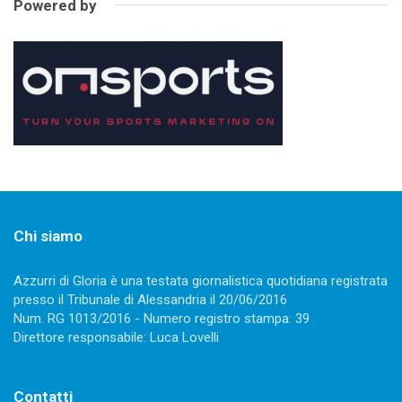
Powered by
Chi siamo
Azzurri di Gloria è una testata giornalistica quotidiana registrata
presso il Tribunale di Alessandria il 20/06/2016
Num. RG 1013/2016 - Numero registro stampa: 39
Direttore responsabile: Luca Lovelli
Contatti