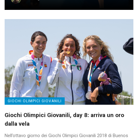
GIOCHI OLIMPICI GIOVANILI
Giochi Olimpici Giovanili, day 8: arriva un oro
dalla vela
Nell’ottavo giorno dei Giochi Olimpici Giovanili 2018 di Buenos