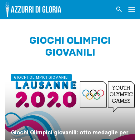
GIOCHI OLIMPICI
GIOVANILI
GIOCHI OLIMPICI GIOVANILI
Giochi Olimpici giovanili: otto medaglie per