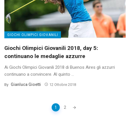
GIOCHI OLIMPICI GIOVANILI
Giochi Olimpici Giovanili 2018, day 5:
continuano le medaglie azzurre
Ai Giochi Olimpici Giovanili 2018 di Buenos Aires gli azzurri
continuano a convincere. Al quinto ...
Gianluca Gioetti
By
12 Ottobre 2018
Posts
1
2
navigation