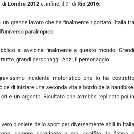
3° di
Londra 2012
e, infine, il 9° di
Rio 2016
.
i un grande lavoro che ha finalmente riportato l’Italia tr
ll’universo paralimpico.
ubblico si avvicina finalmente a questo mondo. Grand
rattutto, grandi personaggi. Anzi, il personaggio.
ravissimo incidente motoristico che lo ha costrett
ide di iniziare una seconda vita a bordo della handbike
ori e un argento. Risultato che avrebbe replicato poi i
l vero pioniere dello sport per diversamente abili in Itali
reno, sempre sorridente e mai scalfito da fatica 