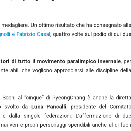
 medagliere. Un ottimo risultato che ha consegnato all
olli e Fabrizio Casal
, quattro volte sul podio di cui du
atori di tutto il movimento paralimpico invernale
, pe
nte abili che vogliono approcciarsi alle discipline dell
di Sochi al “cinque” di PyeongChang è anche la dirett
ro svolto da
Luca Pancalli
, presidente del Comitat
, e dalla singole federazioni. L’affermazione di du
ai veri e propri personaggi spendibili anche al di fuor