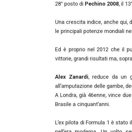
28° posto di
Pechino 2008
, il 1
Una crescita indice, anche qui, d
le principali potenze mondiali ne
Ed è proprio nel 2012 che il p
vittorie, grandi risultati ma, sop
Alex Zanardi
, reduce da un g
all’amputazione delle gambe, dec
A Londra, già 46enne, vince due 
Brasile a cinquant’anni.
L’ex pilota di Formula 1 è stato i
nell’era moderna. Un volto se