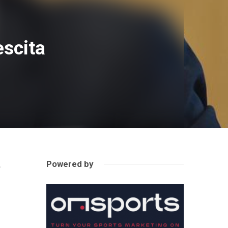
escita
Powered by
o
a