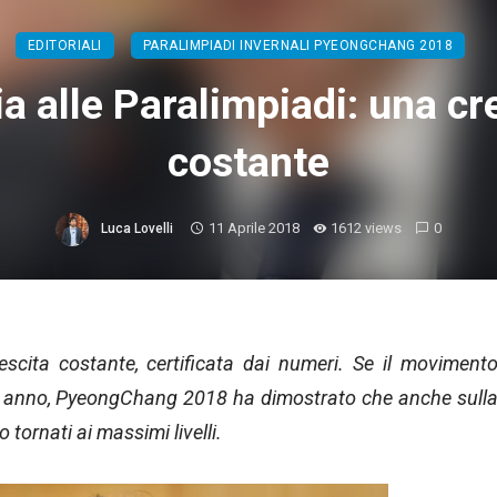
EDITORIALI
PARALIMPIADI INVERNALI PYEONGCHANG 2018
lia alle Paralimpiadi: una cr
costante
11 Aprile 2018
1612 views
0
Luca Lovelli
rescita costante, certificata dai numeri. Se il moviment
he anno, PyeongChang 2018 ha dimostrato che anche sull
 tornati ai massimi livelli.