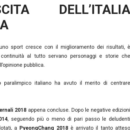
ITA DELL’ITALI
CA
uno sport cresce con il miglioramento dei risultati, 
 continuità al tutto servano personaggi e storie ch
l’opinione pubblica.
o paralimpico italiano ha avuto il merito di centrar
ernali 2018
appena concluse. Dopo le negative edizion
014
, seguendo più o meno di pari passo le deludent
dotati, a
PyeongChang 2018
è arrivato il tanto attes