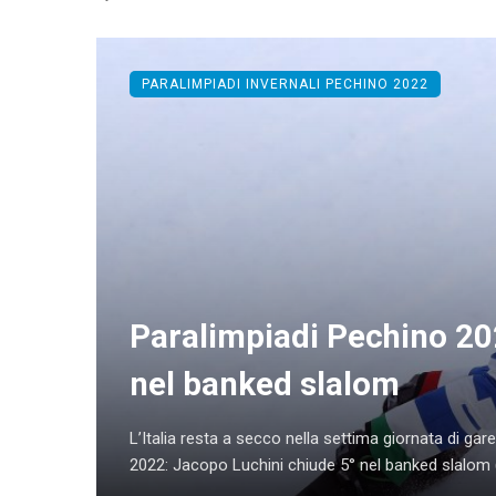
PARALIMPIADI INVERNALI PECHINO 2022
Paralimpiadi Pechino 20
nel banked slalom
L’Italia resta a secco nella settima giornata di gar
2022: Jacopo Luchini chiude 5° nel banked slalom 