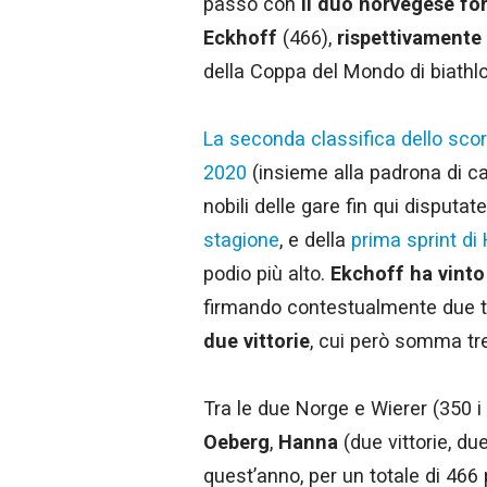
passo con
il duo norvegese f
Eckhoff
(466),
rispettivamente 
della Coppa del Mondo di biathl
La seconda classifica dello sco
2020
(insieme alla padrona di ca
nobili delle gare fin qui disputat
stagione
, e della
prima sprint di
podio più alto.
Ekchoff ha vinto
firmando contestualmente due te
due vittorie
, cui però somma tre
Tra le due Norge e Wierer (350 i 
Oeberg
,
Hanna
(due vittorie, due
quest’anno, per un totale di 466 p