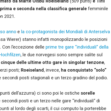
ormato da Marte Olsbu Roeiseland
(509 punti)
e Tiril
prima e seconda nella classifica generale
femminile
on 2021.
rso anno
e
la co-protagonista dei Mondiali di Anterselva
sa Wierer) stanno infatti monopolizzando le posizioni
e. Con l’eccezione delle
prime tre gare “individuali” della
 Hochfilzen
, le due norvegesi sono sempre salite sul
 cinque delle ultime otto gare in singolar tenzone
,
rzi posti;
Roeiseland
, invece,
ha conquistato “solo”
 secondi posti stagionali e un terzo gradino del podio.
punti dell’azzurra) ci sono poi le ostiche
sorelle
 secondi posti e un terzo nelle gare “individuali” di
unti al lordo degli scarti, il cui computo la porterebbe