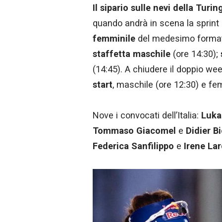
Il sipario sulle nevi della Turi
quando andrà in scena la sprint 
femminile
del medesimo format 
staffetta maschile
(ore 14:30);
(14:45). A chiudere il doppio w
start
, maschile (ore 12:30) e fe
Nove i convocati dell’Italia:
Luka
Tommaso Giacomel
e
Didier B
Federica Sanfilippo
e
Irene La