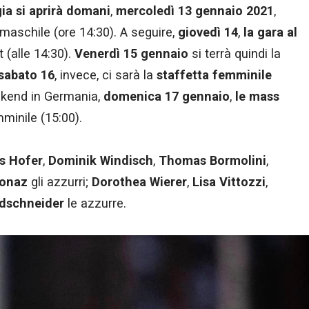
ngia si aprirà domani
,
mercoledì 13 gennaio 2021
,
maschile (ore 14:30). A seguire,
giovedì 14
,
la gara al
(alle 14:30).
Venerdì 15 gennaio
si terrà quindi la
sabato 16
, invece, ci sarà la
staffetta femminile
eekend in Germania,
domenica 17 gennaio
,
le mass
mminile (15:00).
s Hofer
,
Dominik Windisch
,
Thomas Bormolini
,
ionaz
gli azzurri;
Dorothea Wierer
,
Lisa Vittozzi
,
rdschneider
le azzurre.