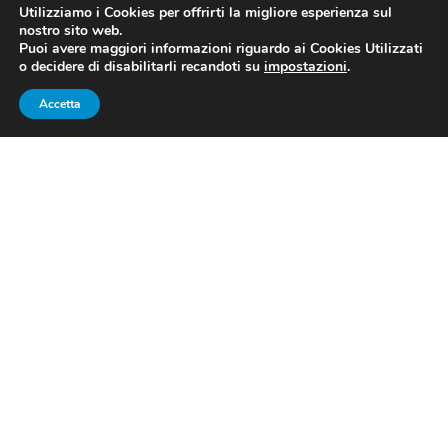
Utilizziamo i Cookies per offrirti la migliore esperienza sul
nostro sito web.
Puoi avere maggiori informazioni riguardo ai Cookies Utilizzati
o decidere di disabilitarli recandoti su
impostazioni
.
Fonte Foto: LaPresse
Accetta
Valentina Marchei: “Sono mesi
che penso a come scrivere
questo post”
Valentina Marchei
annuncia il ritiro dal pattinaggio di
figura. Cinque volte campionessa italiana nel singolo,
ha partecipato a numerose gare nazionali e
internazionali, partecipando anche a un’edizione dei
Giochi Olimpici Invernali.
Valentina Marchei
tramite un post pubblicato su