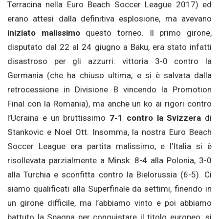
Terracina nella Euro Beach Soccer League 2017) ed
erano attesi dalla definitiva esplosione, ma avevano
iniziato malissimo
questo torneo. Il primo girone,
disputato dal 22 al 24 giugno a Baku, era stato infatti
disastroso per gli azzurri: vittoria 3-0 contro la
Germania (che ha chiuso ultima, e si è salvata dalla
retrocessione in Divisione B vincendo la Promotion
Final con la Romania), ma anche un ko ai rigori contro
l’Ucraina e un bruttissimo
7-1 contro la Svizzera
di
Stankovic e Noel Ott. Insomma, la nostra Euro Beach
Soccer League era partita malissimo, e l’Italia si è
risollevata parzialmente a Minsk: 8-4 alla Polonia, 3-0
alla Turchia e sconfitta contro la Bielorussia (6-5). Ci
siamo qualificati alla Superfinale da settimi, finendo in
un girone difficile, ma l’abbiamo vinto e poi abbiamo
battuto la Spagna per conquistare il titolo europeo: si