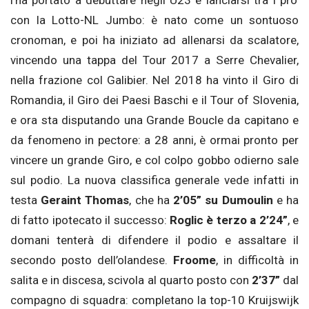
con la Lotto-NL Jumbo: è nato come un sontuoso
cronoman, e poi ha iniziato ad allenarsi da scalatore,
vincendo una tappa del Tour 2017 a Serre Chevalier,
nella frazione col Galibier. Nel 2018 ha vinto il Giro di
Romandia, il Giro dei Paesi Baschi e il Tour of Slovenia,
e ora sta disputando una Grande Boucle da capitano e
da fenomeno in pectore: a 28 anni, è ormai pronto per
vincere un grande Giro, e col colpo gobbo odierno sale
sul podio. La nuova classifica generale vede infatti in
testa
Geraint Thomas
, che ha
2’05” su Dumoulin
e ha
di fatto ipotecato il successo:
Roglic è terzo a 2’24”
, e
domani tenterà di difendere il podio e assaltare il
secondo posto dell’olandese.
Froome
, in difficoltà in
salita e in discesa, scivola al quarto posto con
2’37”
dal
compagno di squadra: completano la top-10 Kruijswijk