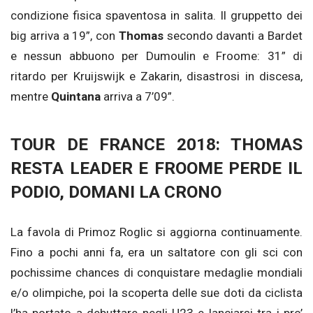
condizione fisica spaventosa in salita. Il gruppetto dei
big arriva a 19”, con
Thomas
secondo davanti a Bardet
e nessun abbuono per Dumoulin e Froome: 31” di
ritardo per Kruijswijk e Zakarin, disastrosi in discesa,
mentre
Quintana
arriva a 7’09”.
TOUR DE FRANCE 2018: THOMAS
RESTA LEADER E FROOME PERDE IL
PODIO, DOMANI LA CRONO
La favola di Primoz Roglic si aggiorna continuamente.
Fino a pochi anni fa, era un saltatore con gli sci con
pochissime chances di conquistare medaglie mondiali
e/o olimpiche, poi la scoperta delle sue doti da ciclista
l’ha portato a debuttare negli U23 e lanciarsi tra i pro’