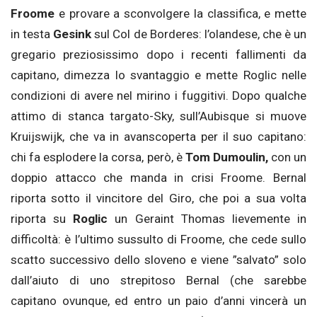
Froome
e provare a sconvolgere la classifica, e mette
in testa
Gesink
sul Col de Borderes: l’olandese, che è un
gregario preziosissimo dopo i recenti fallimenti da
capitano, dimezza lo svantaggio e mette Roglic nelle
condizioni di avere nel mirino i fuggitivi. Dopo qualche
attimo di stanca targato-Sky, sull’Aubisque si muove
Kruijswijk, che va in avanscoperta per il suo capitano:
chi fa esplodere la corsa, però, è
Tom Dumoulin,
con un
doppio attacco che manda in crisi Froome. Bernal
riporta sotto il vincitore del Giro, che poi a sua volta
riporta su
Roglic
un Geraint Thomas lievemente in
difficoltà: è l’ultimo sussulto di Froome, che cede sullo
scatto successivo dello sloveno e viene ”salvato” solo
dall’aiuto di uno strepitoso Bernal (che sarebbe
capitano ovunque, ed entro un paio d’anni vincerà un