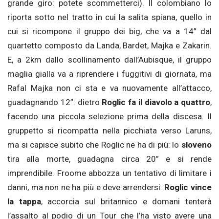
grande giro: potete scommetterci). Il colombiano lo
riporta sotto nel tratto in cui la salita spiana, quello in
cui si ricompone il gruppo dei big, che va a 14” dal
quartetto composto da Landa, Bardet, Majka e Zakarin.
E, a 2km dallo scollinamento dall’Aubisque, il gruppo
maglia gialla va a riprendere i fuggitivi di giornata, ma
Rafal Majka non ci sta e va nuovamente all’attacco,
guadagnando 12”: dietro
Roglic fa il diavolo a quattro
,
facendo una piccola selezione prima della discesa. Il
gruppetto si ricompatta nella picchiata verso Laruns,
ma si capisce subito che Roglic ne ha di più: lo
sloveno
tira alla morte, guadagna circa 20” e si rende
imprendibile. Froome abbozza un tentativo di limitare i
danni, ma non ne ha più e deve arrendersi:
Roglic vince
la tappa
, accorcia sul britannico e domani tenterà
l’assalto al podio di un Tour che l’ha visto avere una