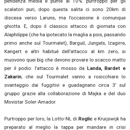
pendenza media e punte al 10%: purtroppo per gli
scalatori puri, dopo questa salita ci sono 20km di
discesa verso Laruns, ma l’occasione è comunque
ghiotta. E, dopo il classico attacco di giornata con
Alaphilippe (che ha ipotecato la maglia a pois, passando
primo anche sul Tourmalet), Barguil, Jungels, Izagirre,
Kangert e altri habitué dell’attacco al km zero, si
muovono quei big che devono provare lo scacco matto
per il podio: l’attacco è mosso da
Landa, Bardet e
Zakarin
, che sul Tourmalet vanno a rosicchiare lo
svantaggio dai fuggitivi e guadagnano circa 3′ sul
gruppo grazie alla collaborazione di Majka e del duo
Movistar Soler-Amador.
Purtroppo per loro, la Lotto-NL di
Roglic
e Kruijswijk ha
preparato al meglio la tappa per mandare in crisi