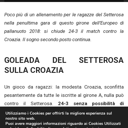
Poco più di un allenamento per le ragazze del Setterosa
nella penultima gara di questo girone dell’Europeo di
pallanuoto 2018: si chiude 24-3 il match contro la
Croazia. Il sogno secondo posto continua.
GOLEADA DEL SETTEROSA
SULLA CROAZIA
Un gioco da ragazzi: la modesta Croazia, sconfitta
pesantemente da tutte le iscritte al girone A, nulla può
contro il Setterosa.
24-3 senza possibilità di
replica
da parte della formazione balcanica, che
Utilizziamo i Cookies per offrirti la migliore esperienza sul
nostro sito web.
subisce il maggior numero di reti proprio dalle italiane
Puoi avere maggiori informazioni riguardo ai Cookies Utilizzati