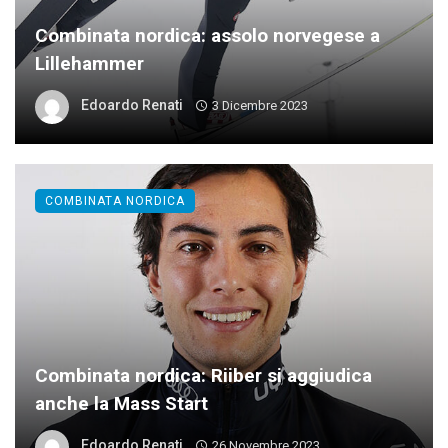
Combinata nordica: assolo norvegese a
Lillehammer
Edoardo Renati
3 Dicembre 2023
COMBINATA NORDICA
Combinata nordica: Riiber si aggiudica
anche la Mass Start
Edoardo Renati
26 Novembre 2023