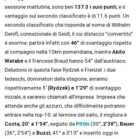
sessione mattutina, sono ben
137.3 i suoi punti
, e il
vantaggio sul secondo classificato è di 11.6 punti. Un
secondo classificato che risponde al nome di Wilhelm
Denifl, connazionale di Seidl, il cui distacco ”convertito”
è enorme: partirà infatti con
46”
di svantaggio rispetto
al compagno nella 10km pomeridiana, mentre
Akito
Watabe
e il francese Braud hanno 54” dall’austriaco.
Deludono in questa fase Rydzek e Frenzel: i due
tedeschi, dominatori della stagione, avranno
rispettivamente
1′ (Rydzek) e 1’29”
di svantaggio
iniziale, e saranno chiamati all’impresa. Impresa che
attende anche gli azzurri, che difficilmente potranno
entrare nella top-10: al termine del salto, il migliore è
Costa, 20° a 1’54”
, seguito da
Pittin
(30°,
2’38”
),
Bauer
(36°, 2’54”) e
Buzzi
, 41° a 3’13” e inserito oggi in