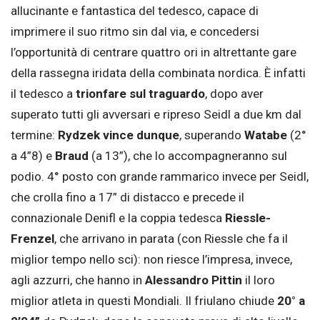
allucinante e fantastica del tedesco, capace di
imprimere il suo ritmo sin dal via, e concedersi
l’opportunità di centrare quattro ori in altrettante gare
della rassegna iridata della combinata nordica. È infatti
il tedesco a
trionfare sul traguardo
, dopo aver
superato tutti gli avversari e ripreso Seidl a due km dal
termine:
Rydzek vince dunque
, superando
Watabe
(2°
a 4”8) e
Braud
(a 13”), che lo accompagneranno sul
podio. 4° posto con grande rammarico invece per Seidl,
che crolla fino a 17” di distacco e precede il
connazionale Denifl e la coppia tedesca
Riessle-
Frenzel
, che arrivano in parata (con Riessle che fa il
miglior tempo nello sci): non riesce l’impresa, invece,
agli azzurri, che hanno in
Alessandro Pittin
il loro
miglior atleta in questi Mondiali. Il friulano chiude
20° a