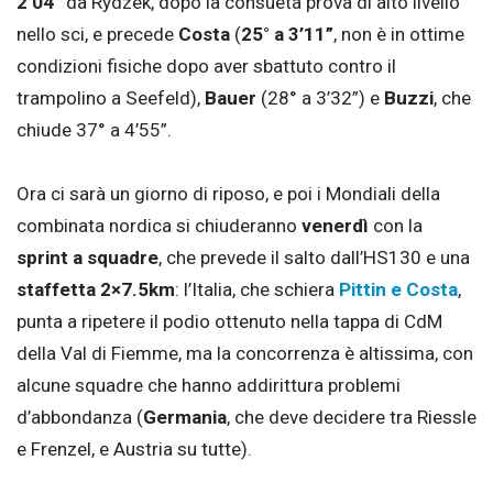
2’04”
da Rydzek, dopo la consueta prova di alto livello
nello sci, e precede
Costa
(
25° a 3’11”
, non è in ottime
condizioni fisiche dopo aver sbattuto contro il
trampolino a Seefeld),
Bauer
(28° a 3’32”) e
Buzzi
, che
chiude 37° a 4’55”.
Ora ci sarà un giorno di riposo, e poi i Mondiali della
combinata nordica si chiuderanno
venerdì
con la
sprint a squadre
, che prevede il salto dall’HS130 e una
staffetta 2×7.5km
: l’Italia, che schiera
Pittin e Costa
,
punta a ripetere il podio ottenuto nella tappa di CdM
della Val di Fiemme, ma la concorrenza è altissima, con
alcune squadre che hanno addirittura problemi
d’abbondanza (
Germania
, che deve decidere tra Riessle
e Frenzel, e Austria su tutte).