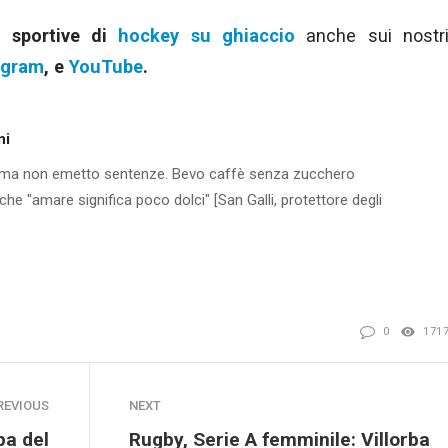
e sportive di
hockey su ghiaccio
anche sui nostr
agram
, e
YouTube
.
ni
, ma non emetto sentenze. Bevo caffè senza zucchero
he "amare significa poco dolci" [San Galli, protettore degli
0
171
REVIOUS
NEXT
pa del
Rugby, Serie A femminile: Villorba