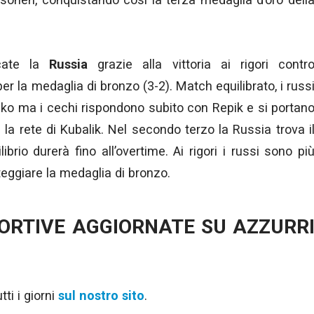
icate la
Russia
grazie alla vittoria ai rigori contr
per la medaglia di bronzo (3-2). Match equilibrato, i russ
ko ma i cechi rispondono subito con Repik e si portan
la rete di Kubalik. Nel secondo terzo la Russia trova i
ibrio durerà fino all’overtime. Ai rigori i russi sono pi
eggiare la medaglia di bronzo.
PORTIVE AGGIORNATE SU AZZURR
ti i giorni
sul nostro sito
.