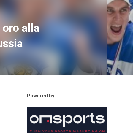
oro alla
ussia
Powered by
a
a