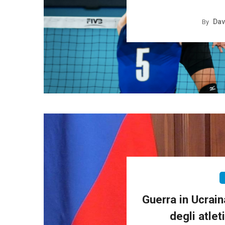
Dav
By
Guerra in Ucrain
degli atlet