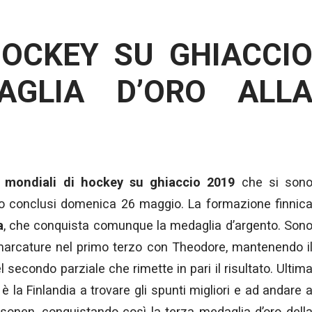
HOCKEY SU GHIACCI
AGLIA D’ORO ALL
i
mondiali di hockey su ghiaccio 2019
che si son
ono conclusi domenica 26 maggio. La formazione finnic
a
, che conquista comunque la medaglia d’argento. Son
 marcature nel primo terzo con Theodore, mantenendo i
el secondo parziale che rimette in pari il risultato. Ultim
 è la Finlandia a trovare gli spunti migliori e ad andare 
esonen, conquistando così la terza medaglia d’oro dell