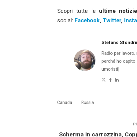
Scopri tutte le
ultime notizi
social:
Facebook
,
Twitter
,
Inst
Stefano Sfondri
Radio per lavoro
perché ho capito c
umoristi]
Twitter
Facebook
Linkedin
Canada
Russia
P
Scherma in carrozzina, Cop